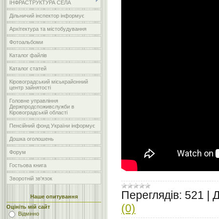
ІНФРАСТРУКТУРА СЕЛА
Дільничий інспектор інформує
Архітектура та містобудування
Фотоальбоми
Каталог файлів
Каталог статей
Кіровоградський міськрайонний
центр зайнятості
Головне управління
Держпродспоживслужби в
Кіровоградській області
Пенсійний фонд України інформує
Дошка оголошень
Форум
Гостьова книга
Зворотній зв'язок
Переглядів:
521
|
Д
Наше опитування
(0)
Оцініть мій сайт
Відмінно