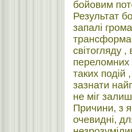
бойовим пот
Результат б
запалі гром
трансформаці
світогляду , 
переломних 
таких подій 
зазнати найг
не міг залиш
Причини, з я
очевидні, дл
незрозуміли