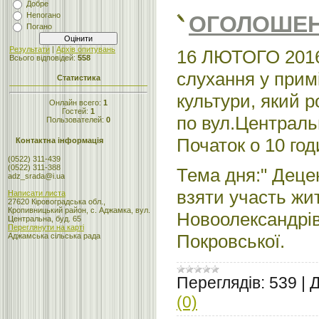
Добре
Непогано
ОГОЛОШЕНН
Погано
Результати
|
Архів опитувань
16 ЛЮТОГО 2016 
Всього відповідей:
558
слухання у прим
Статистика
культури, який 
Онлайн всего:
1
Гостей:
1
по вул.Централ
Пользователей:
0
Початок о 10 го
Контактна інформація
(0522) 311-439
(0522) 311-388
Тема дня:" Деце
adz_srada@i.ua
взяти участь жит
Написати листа
27620 Кіровоградська обл.,
Кропивницький район, с. Аджамка, вул.
Новоолександрівс
Центральна, буд. 65
Переглянути на карті
Покровської.
Аджамська сільська рада
Переглядів:
539
|
Д
(0)