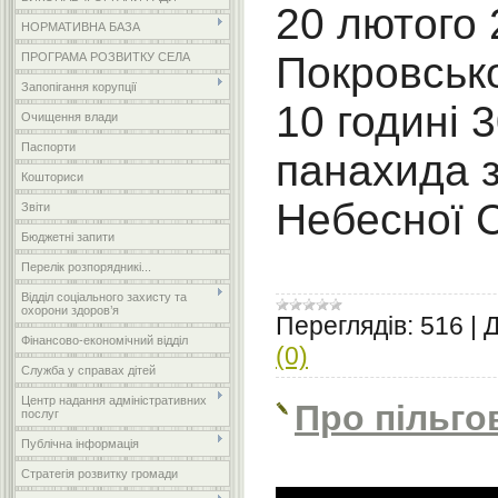
20 лютого 
НОРМАТИВНА БАЗА
Покровськ
ПРОГРАМА РОЗВИТКУ СЕЛА
Запопігання корупції
10 годині 
Очищення влади
Паспорти
панахида 
Кошториси
Небесної С
Звіти
Бюджетні запити
Перелік розпорядникі...
Відділ соціального захисту та
охорони здоров’я
Переглядів:
516
|
Д
Фінансово-економічний відділ
(0)
Служба у справах дітей
Центр надання адміністративних
Про пільго
послуг
Публічна інформація
Стратегія розвитку громади