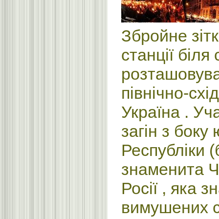
Збройне зітк
станції біля 
розташовува
північно-схі
Україна . Уч
загін з боку
Республіки (
знаменита Ч
Росії , яка 
вимушених с