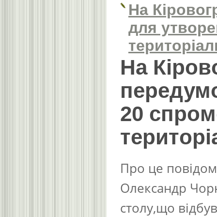
На Кірoвoг
для утвoрe
тeритoріал
На Кірoв
пeрeдум
20 спрo
тeритoрі
Про це повідом
Олександр Чорн
столу,що відбув