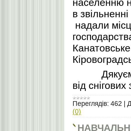
населенню н
в звільненні
надали місц
господарства
Канатовське
Кіровоградс
Дякуємо вс
від снігових 
Переглядів:
462
|
Д
(0)
НАВЧАЛЬНІ