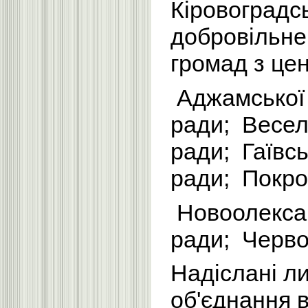
Кіровоградсь
добровільне
громад з цен
Аджамської 
ради; Веселі
ради; Гаївсь
ради; Покров
Новоолексан
ради; Черво
Надіслані л
об'єднання 