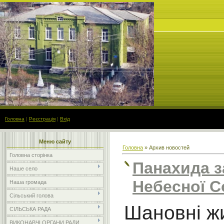
Головна
|
Реєстрація
|
Вхід
Меню сайту
Головна
»
Архив новостей
Головна сторінка
Панахида з
Наше село
Небесної Со
Наша громада
Сільський голова
Шановні ж
СІЛЬСЬКА РАДА
ВИКОНАВЧІ ОРГАНИ РАДИ