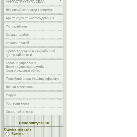
ІНФРАСТРУКТУРА СЕЛА
Дільничий інспектор інформує
Архітектура та містобудування
Фотоальбоми
Каталог файлів
Каталог статей
Кіровоградський міськрайонний
центр зайнятості
Головне управління
Держпродспоживслужби в
Кіровоградській області
Пенсійний фонд України інформує
Дошка оголошень
Форум
Гостьова книга
Зворотній зв'язок
Наше опитування
Оцініть мій сайт
Відмінно