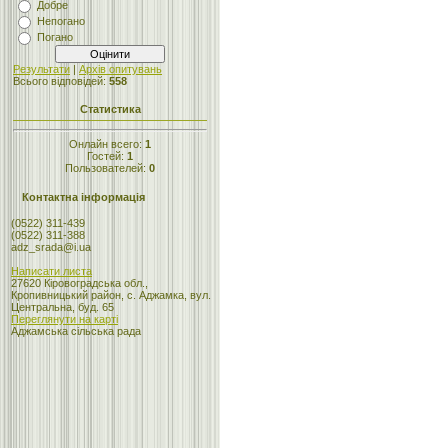
Добре
Непогано
Погано
Результати
|
Архів опитувань
Всього відповідей:
558
Статистика
Онлайн всего:
1
Гостей:
1
Пользователей:
0
Контактна інформація
(0522) 311-439
(0522) 311-388
adz_srada@i.ua
Написати листа
27620 Кіровоградська обл.,
Кропивницький район, с. Аджамка, вул.
Центральна, буд. 65
Переглянути на карті
Аджамська сільська рада