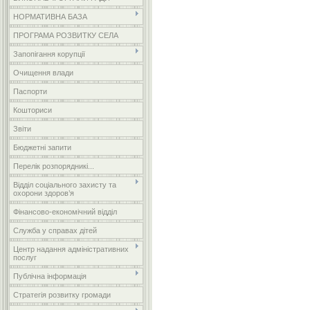
НОРМАТИВНА БАЗА
ПРОГРАМА РОЗВИТКУ СЕЛА
Запопігання корупції
Очищення влади
Паспорти
Кошториси
Звіти
Бюджетні запити
Перелік розпорядникі...
Відділ соціального захисту та
охорони здоров’я
Фінансово-економічний відділ
Служба у справах дітей
Центр надання адміністративних
послуг
Публічна інформація
Стратегія розвитку громади