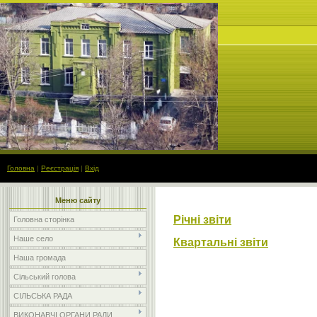
Головна
|
Реєстрація
|
Вхід
Меню сайту
Річні звіти
Головна сторінка
Наше село
Квартальні звіти
Наша громада
Сільський голова
СІЛЬСЬКА РАДА
ВИКОНАВЧІ ОРГАНИ РАДИ