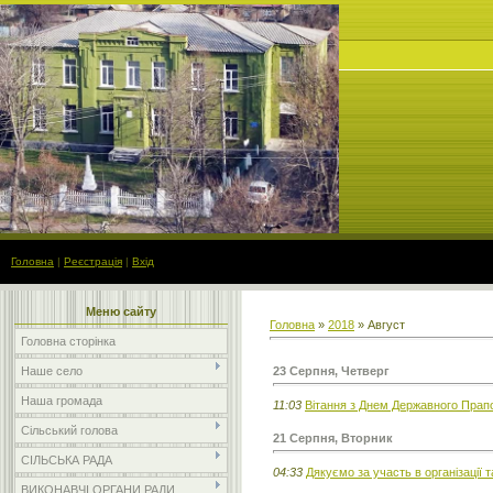
Головна
|
Реєстрація
|
Вхід
Меню сайту
Головна
»
2018
»
Август
Головна сторінка
23 Серпня, Четверг
Наше село
Наша громада
11:03
Вітання з Днем Державного Прапо
Сільський голова
21 Серпня, Вторник
СІЛЬСЬКА РАДА
04:33
Дякуємо за участь в організації
ВИКОНАВЧІ ОРГАНИ РАДИ