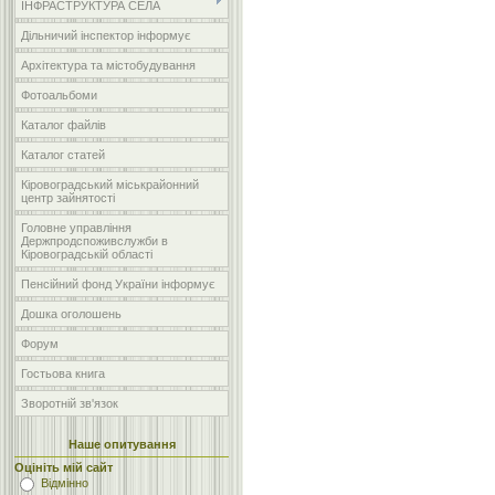
ІНФРАСТРУКТУРА СЕЛА
Дільничий інспектор інформує
Архітектура та містобудування
Фотоальбоми
Каталог файлів
Каталог статей
Кіровоградський міськрайонний
центр зайнятості
Головне управління
Держпродспоживслужби в
Кіровоградській області
Пенсійний фонд України інформує
Дошка оголошень
Форум
Гостьова книга
Зворотній зв'язок
Наше опитування
Оцініть мій сайт
Відмінно