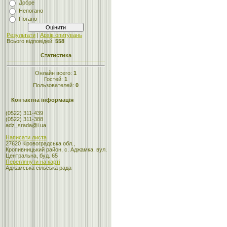
Добре
Непогано
Погано
Результати
|
Архів опитувань
Всього відповідей:
558
Статистика
Онлайн всего:
1
Гостей:
1
Пользователей:
0
Контактна інформація
(0522) 311-439
(0522) 311-388
adz_srada@i.ua
Написати листа
27620 Кіровоградська обл.,
Кропивницький район, с. Аджамка, вул.
Центральна, буд. 65
Переглянути на карті
Аджамська сільська рада