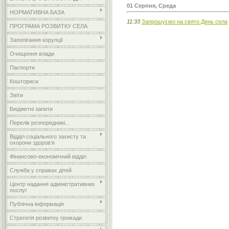
01 Серпня, Среда
НОРМАТИВНА БАЗА
11:33
Запрошуємо на свято День села
ПРОГРАМА РОЗВИТКУ СЕЛА
Запопігання корупції
Очищення влади
Паспорти
Кошториси
Звіти
Бюджетні запити
Перелік розпорядникі...
Відділ соціального захисту та
охорони здоров’я
Фінансово-економічний відділ
Служба у справах дітей
Центр надання адміністративних
послуг
Публічна інформація
Стратегія розвитку громади