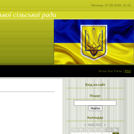
Пятница, 07.08.2026, 22:10
ої сільської ради
Вітаю Вас
Гість
|
RSS
Вхід на сайт
Пошук
Календар
«
Май 2017
»
Пн
Вт
Ср
Чт
Пт
Сб
Вс