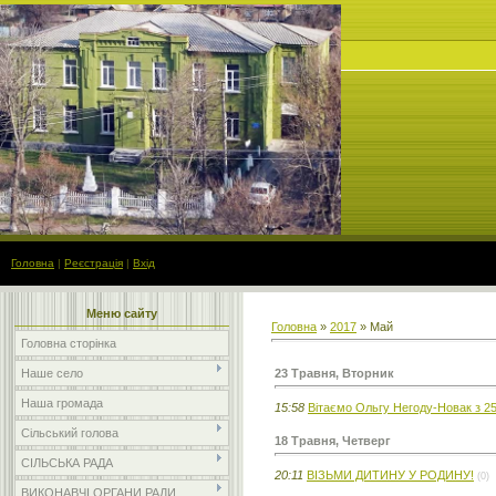
Головна
|
Реєстрація
|
Вхід
Меню сайту
Головна
»
2017
»
Май
Головна сторінка
23 Травня, Вторник
Наше село
Наша громада
15:58
Вітаємо Ольгу Негоду-Новак з 25
Сільський голова
18 Травня, Четверг
СІЛЬСЬКА РАДА
20:11
ВІЗЬМИ ДИТИНУ У РОДИНУ!
(0)
ВИКОНАВЧІ ОРГАНИ РАДИ