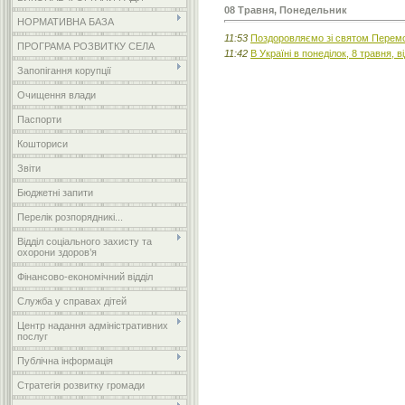
08 Травня, Понедельник
НОРМАТИВНА БАЗА
11:53
Поздоровляємо зі святом Перемо
ПРОГРАМА РОЗВИТКУ СЕЛА
11:42
В Україні в понеділок, 8 травня, 
Запопігання корупції
Очищення влади
Паспорти
Кошториси
Звіти
Бюджетні запити
Перелік розпорядникі...
Відділ соціального захисту та
охорони здоров’я
Фінансово-економічний відділ
Служба у справах дітей
Центр надання адміністративних
послуг
Публічна інформація
Стратегія розвитку громади