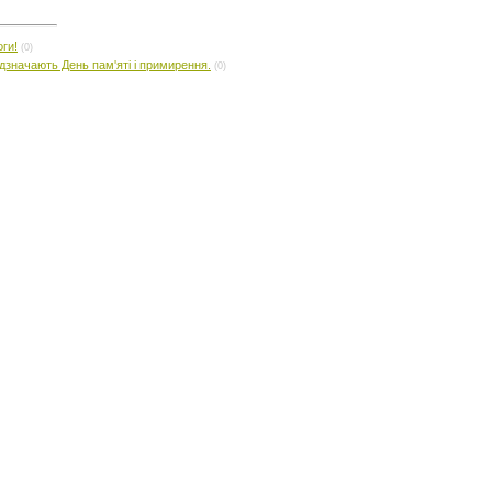
ги!
(0)
відзначають День пам'яті і примирення.
(0)