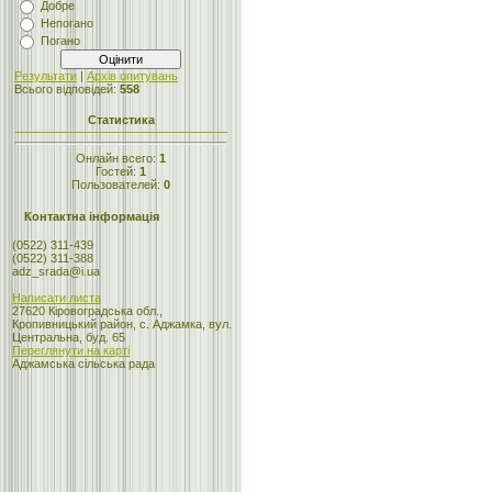
Добре
Непогано
Погано
Результати
|
Архів опитувань
Всього відповідей:
558
Статистика
Онлайн всего:
1
Гостей:
1
Пользователей:
0
Контактна інформація
(0522) 311-439
(0522) 311-388
adz_srada@i.ua
Написати листа
27620 Кіровоградська обл.,
Кропивницький район, с. Аджамка, вул.
Центральна, буд. 65
Переглянути на карті
Аджамська сільська рада