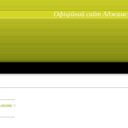
Офіційний сайт Аджамськ
-річчям!
(0)