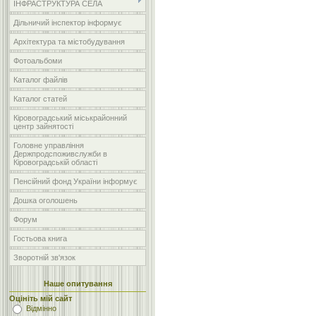
ІНФРАСТРУКТУРА СЕЛА
Дільничий інспектор інформує
Архітектура та містобудування
Фотоальбоми
Каталог файлів
Каталог статей
Кіровоградський міськрайонний
центр зайнятості
Головне управління
Держпродспоживслужби в
Кіровоградській області
Пенсійний фонд України інформує
Дошка оголошень
Форум
Гостьова книга
Зворотній зв'язок
Наше опитування
Оцініть мій сайт
Відмінно