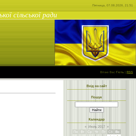
Пятница, 07.08.2026, 21:51
ої сільської ради
Вітаю Вас
Гість
|
RSS
Вхід на сайт
Пошук
Календар
«
Июль 2017
»
Пн
Вт
Ср
Чт
Пт
Сб
Вс