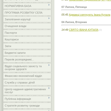
НОРМАТИВНА БАЗА
07 Липня, Пятница
ПРОГРАМА РОЗВИТКУ СЕЛА
05:45
Аджамці святкують Івана Купала
Запопігання корупції
04 Липня, Вторник
Очищення влади
14:49
СВЯТО ІВАНА КУПАЛА
(0)
Паспорти
Кошториси
Звіти
Бюджетні запити
Перелік розпорядникі...
Відділ соціального захисту та
охорони здоров’я
Фінансово-економічний відділ
Служба у справах дітей
Центр надання адміністративних
послуг
Публічна інформація
Стратегія розвитку громади