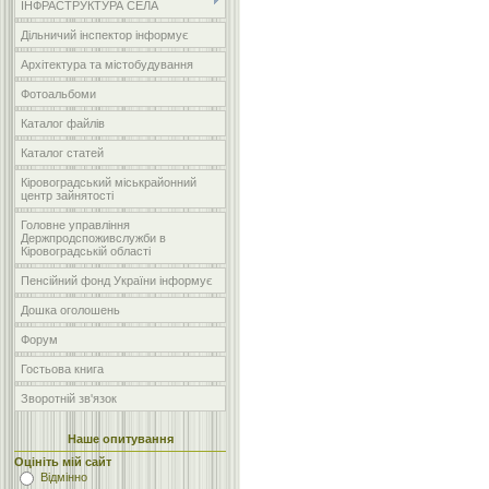
ІНФРАСТРУКТУРА СЕЛА
Дільничий інспектор інформує
Архітектура та містобудування
Фотоальбоми
Каталог файлів
Каталог статей
Кіровоградський міськрайонний
центр зайнятості
Головне управління
Держпродспоживслужби в
Кіровоградській області
Пенсійний фонд України інформує
Дошка оголошень
Форум
Гостьова книга
Зворотній зв'язок
Наше опитування
Оцініть мій сайт
Відмінно