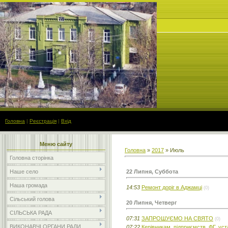
Головна
|
Реєстрація
|
Вхід
Меню сайту
Головна
»
2017
»
Июль
Головна сторінка
22 Липня, Суббота
Наше село
Наша громада
14:53
Ремонт доріг в Аджамці
(0)
Сільський голова
20 Липня, Четверг
СІЛЬСЬКА РАДА
07:31
ЗАПРОШУЄМО НА СВЯТО
(0)
ВИКОНАВЧІ ОРГАНИ РАДИ
07:22
Керівникам підприємств, ФГ, уст