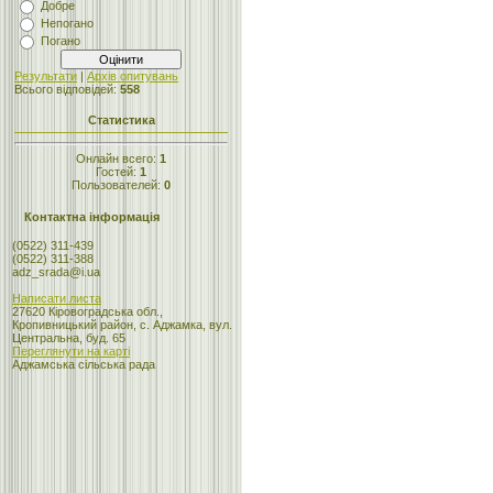
Добре
Непогано
Погано
Результати
|
Архів опитувань
Всього відповідей:
558
Статистика
Онлайн всего:
1
Гостей:
1
Пользователей:
0
Контактна інформація
(0522) 311-439
(0522) 311-388
adz_srada@i.ua
Написати листа
27620 Кіровоградська обл.,
Кропивницький район, с. Аджамка, вул.
Центральна, буд. 65
Переглянути на карті
Аджамська сільська рада