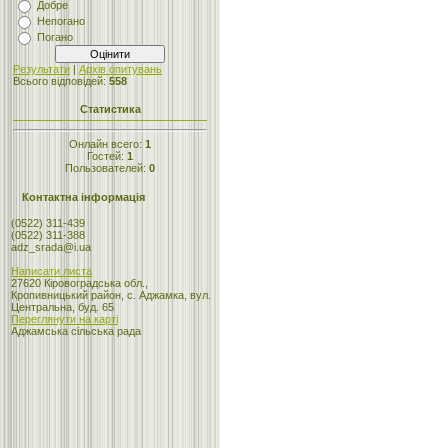
Добре
Непогано
Погано
Результати
|
Архів опитувань
Всього відповідей:
558
Статистика
Онлайн всего:
1
Гостей:
1
Пользователей:
0
Контактна інформація
(0522) 311-439
(0522) 311-388
adz_srada@i.ua
Написати листа
27620 Кіровоградська обл.,
Кропивницький район, с. Аджамка, вул.
Центральна, буд. 65
Переглянути на карті
Аджамська сільська рада