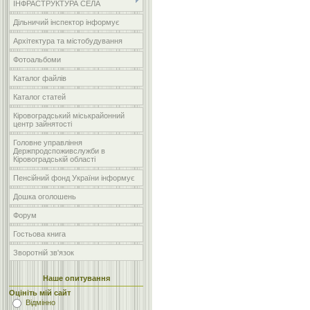
ІНФРАСТРУКТУРА СЕЛА
Дільничий інспектор інформує
Архітектура та містобудування
Фотоальбоми
Каталог файлів
Каталог статей
Кіровоградський міськрайонний
центр зайнятості
Головне управління
Держпродспоживслужби в
Кіровоградській області
Пенсійний фонд України інформує
Дошка оголошень
Форум
Гостьова книга
Зворотній зв'язок
Наше опитування
Оцініть мій сайт
Відмінно