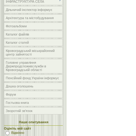
ІНФРАСТРУКТУРА СЕЛА
Дільничий інспектор інформує
Архітектура та містобудування
Фотоальбоми
Каталог файлів
Каталог статей
Кіровоградський міськрайонний
центр зайнятості
Головне управління
Держпродспоживслужби в
Кіровоградській області
Пенсійний фонд України інформує
Дошка оголошень
Форум
Гостьова книга
Зворотній зв'язок
Наше опитування
Оцініть мій сайт
Відмінно