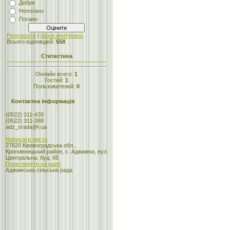
Добре
Непогано
Погано
Результати
|
Архів опитувань
Всього відповідей:
558
Статистика
Онлайн всего:
1
Гостей:
1
Пользователей:
0
Контактна інформація
(0522) 311-439
(0522) 311-388
adz_srada@i.ua
Написати листа
27620 Кіровоградська обл.,
Кропивницький район, с. Аджамка, вул.
Центральна, буд. 65
Переглянути на карті
Аджамська сільська рада