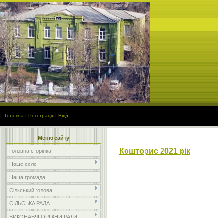
Головна
|
Реєстрація
|
Вхід
Меню сайту
Кошторис 2021 рік
Головна сторінка
Наше село
Наша громада
Сільський голова
СІЛЬСЬКА РАДА
ВИКОНАВЧІ ОРГАНИ РАДИ