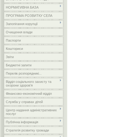
НОРМАТИВНА БАЗА
ПРОГРАМА РОЗВИТКУ СЕЛА
Запопігання корупції
Очищення влади
Паспорти
Кошториси
Звіти
Бюджетні запити
Перелік розпорядникі...
Відділ соціального захисту та
охорони здоров’я
Фінансово-економічний відділ
Служба у справах дітей
Центр надання адміністративних
послуг
Публічна інформація
Стратегія розвитку громади