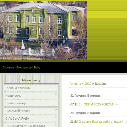
Головна
|
Реєстрація
|
Вхід
Меню сайту
Головна
»
2019
»
Декабрь
Головна сторінка
31 Грудня, Вторник
Наше село
Наша громада
07:11
З НОВИМ 2020 РОКОМ!!
(0)
Сільський голова
24 Грудня, Вторник
СІЛЬСЬКА РАДА
11:53
Дякуємо Вам за добрі справи !!!
(
ВИКОНАВЧІ ОРГАНИ РАДИ