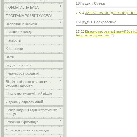
18 Грудня, Среда
НОРМАТИВНА БАЗА
19:58
ЗАПРОШУЄМО ДО РЕЗИДЕНЦІЇ
ПРОГРАМА РОЗВИТКУ СЕЛА
15 Грудня, Воскресенье
Запопігання корупції
12:51
Вітаємо лауреата 1 преміï Всеук
Очищення влади
Анастасію Кириченко!
(0)
Паспорти
Кошториси
Звіти
Бюджетні запити
Перелік розпорядникі...
Відділ соціального захисту та
охорони здоров’я
Фінансово-економічний відділ
Служба у справах дітей
Центр надання адміністративних
послуг
Публічна інформація
Стратегія розвитку громади