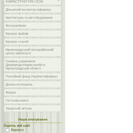
ІНФРАСТРУКТУРА СЕЛА
Дільничий інспектор інформує
Архітектура та містобудування
Фотоальбоми
Каталог файлів
Каталог статей
Кіровоградський міськрайонний
центр зайнятості
Головне управління
Держпродспоживслужби в
Кіровоградській області
Пенсійний фонд України інформує
Дошка оголошень
Форум
Гостьова книга
Зворотній зв'язок
Наше опитування
Оцініть мій сайт
Відмінно