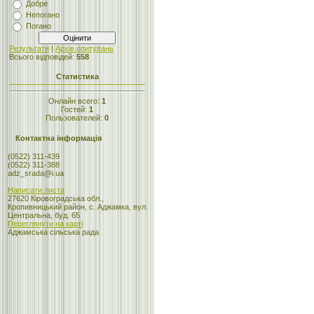
Добре
Непогано
Погано
Результати
|
Архів опитувань
Всього відповідей:
558
Статистика
Онлайн всего:
1
Гостей:
1
Пользователей:
0
Контактна інформація
(0522) 311-439
(0522) 311-388
adz_srada@i.ua
Написати листа
27620 Кіровоградська обл.,
Кропивницький район, с. Аджамка, вул.
Центральна, буд. 65
Переглянути на карті
Аджамська сільська рада