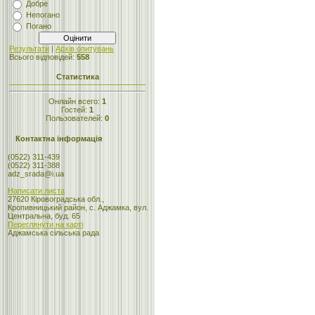
Добре
Непогано
Погано
Результати
|
Архів опитувань
Всього відповідей:
558
Статистика
Онлайн всего:
1
Гостей:
1
Пользователей:
0
Контактна інформація
(0522) 311-439
(0522) 311-388
adz_srada@i.ua
Написати листа
27620 Кіровоградська обл.,
Кропивницький район, с. Аджамка, вул.
Центральна, буд. 65
Переглянути на карті
Аджамська сільська рада