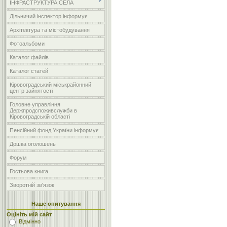
ІНФРАСТРУКТУРА СЕЛА
Дільничий інспектор інформує
Архітектура та містобудування
Фотоальбоми
Каталог файлів
Каталог статей
Кіровоградський міськрайонний
центр зайнятості
Головне управління
Держпродспоживслужби в
Кіровоградській області
Пенсійний фонд України інформує
Дошка оголошень
Форум
Гостьова книга
Зворотній зв'язок
Наше опитування
Оцініть мій сайт
Відмінно