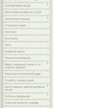
НОРМАТИВНА БАЗА
ПРОГРАМА РОЗВИТКУ СЕЛА
Запопігання корупції
Очищення влади
Паспорти
Кошториси
Звіти
Бюджетні запити
Перелік розпорядникі...
Відділ соціального захисту та
охорони здоров’я
Фінансово-економічний відділ
Служба у справах дітей
Центр надання адміністративних
послуг
Публічна інформація
Стратегія розвитку громади