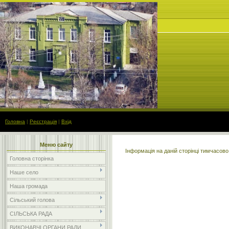
Головна
|
Реєстрація
|
Вхід
Меню сайту
Інформація на даній сторінці тимчасов
Головна сторінка
Наше село
Наша громада
Сільський голова
СІЛЬСЬКА РАДА
ВИКОНАВЧІ ОРГАНИ РАДИ