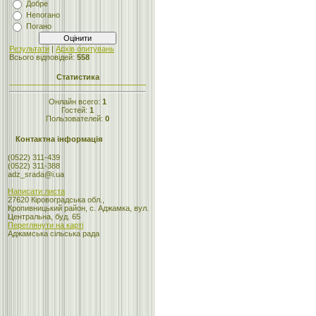
Добре
Непогано
Погано
Результати
|
Архів опитувань
Всього відповідей:
558
Статистика
Онлайн всего:
1
Гостей:
1
Пользователей:
0
Контактна інформація
(0522) 311-439
(0522) 311-388
adz_srada@i.ua
Написати листа
27620 Кіровоградська обл.,
Кропивницький район, с. Аджамка, вул.
Центральна, буд. 65
Переглянути на карті
Аджамська сільська рада