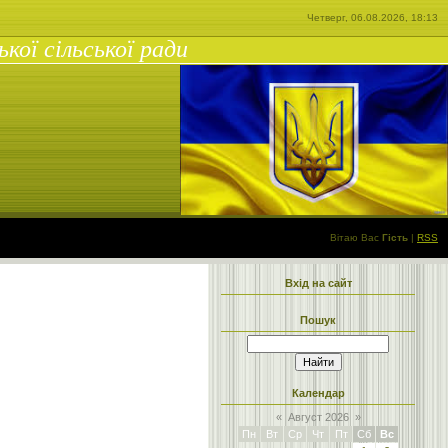
Четверг, 06.08.2026, 18:13
ої сільської ради
Вітаю Вас
Гість
|
RSS
Вхід на сайт
Пошук
Календар
«
Август 2026
»
Пн
Вт
Ср
Чт
Пт
Сб
Вс