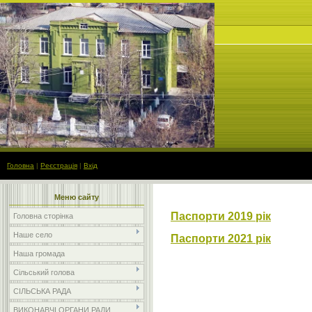
Головна
|
Реєстрація
|
Вхід
Меню сайту
Паспорти 2019 рік
Головна сторінка
Наше село
Паспорти 2021 рік
Наша громада
Сільський голова
СІЛЬСЬКА РАДА
ВИКОНАВЧІ ОРГАНИ РАДИ