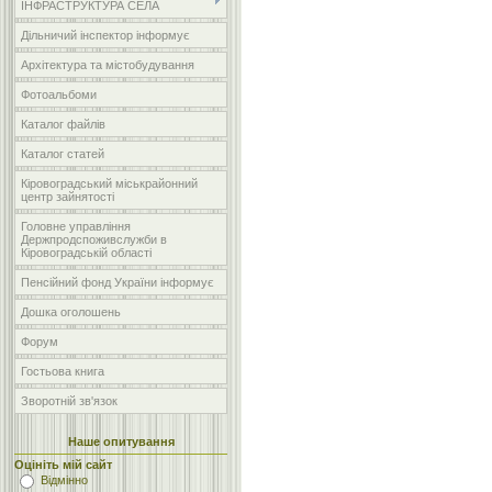
ІНФРАСТРУКТУРА СЕЛА
Дільничий інспектор інформує
Архітектура та містобудування
Фотоальбоми
Каталог файлів
Каталог статей
Кіровоградський міськрайонний
центр зайнятості
Головне управління
Держпродспоживслужби в
Кіровоградській області
Пенсійний фонд України інформує
Дошка оголошень
Форум
Гостьова книга
Зворотній зв'язок
Наше опитування
Оцініть мій сайт
Відмінно