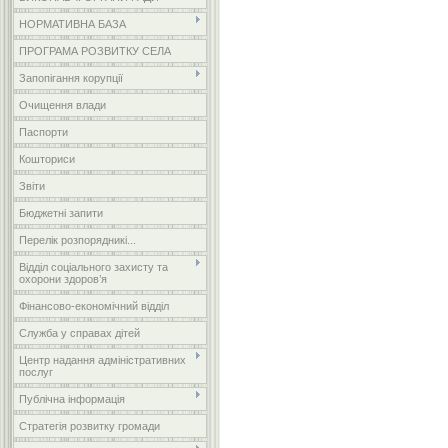
НОРМАТИВНА БАЗА
ПРОГРАМА РОЗВИТКУ СЕЛА
Запопігання корупції
Очищення влади
Паспорти
Кошториси
Звіти
Бюджетні запити
Перелік розпорядникі...
Відділ соціального захисту та
охорони здоров’я
Фінансово-економічний відділ
Служба у справах дітей
Центр надання адміністративних
послуг
Публічна інформація
Стратегія розвитку громади