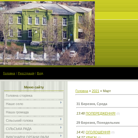
Головна
|
Реєстрація
|
Вхід
Меню сайту
Головна
»
2021
»
Март
Головна сторінка
31 Березня, Среда
Наше село
Наша громада
13:48
ПОПЕРЕДЖЕННЯ!
(0)
Сільський голова
29 Березня, Понедельник
СІЛЬСЬКА РАДА
14:41
ОГОЛОШЕННЯ
(0)
ВИКОНАВЧІ ОРГАНИ РАДИ
14:27
УВАГА!
(0)