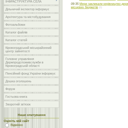
ІНФРАСТРУКТУРА СЕЛА
09:35
Мери закликали керівництво дер
місцевих бюджетів
(0)
Дільничий інспектор інформує
Архітектура та містобудування
Фотоальбоми
Каталог файлів
Каталог статей
Кіровоградський міськрайонний
центр зайнятості
Головне управління
Держпродспоживслужби в
Кіровоградській області
Пенсійний фонд України інформує
Дошка оголошень
Форум
Гостьова книга
Зворотній зв'язок
Наше опитування
Оцініть мій сайт
Відмінно