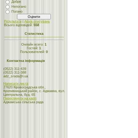
Добре
Непогано
Погано
Результати
|
Архів опитувань
Всього відповідей:
558
Статистика
Онлайн всего:
1
Гостей:
1
Пользователей:
0
Контактна інформація
(0522) 311-439
(0522) 311-388
adz_srada@i.ua
Написати листа
27620 Кіровоградська обл.,
Кропивницький район, с. Аджамка, вул.
Центральна, буд. 65
Переглянути на карті
Аджамська сільська рада