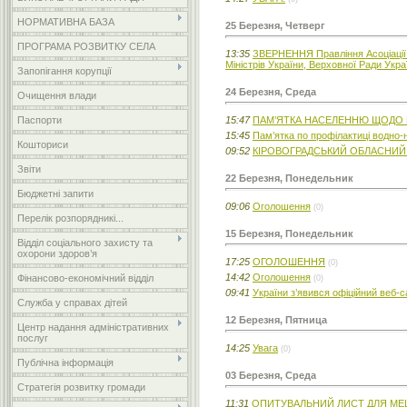
НОРМАТИВНА БАЗА
25 Березня, Четверг
ПРОГРАМА РОЗВИТКУ СЕЛА
13:35
ЗВЕРНЕННЯ Правління Асоціації м
Міністрів України, Верховної Ради Укра
Запопігання корупції
24 Березня, Среда
Очищення влади
15:47
ПАМ’ЯТКА НАСЕЛЕННЮ ЩОДО П
Паспорти
15:45
Пам’ятка по профілактиці водно-н
Кошториси
09:52
КІРОВОГРАДСЬКИЙ ОБЛАСНИЙ 
Звіти
22 Березня, Понедельник
Бюджетні запити
09:06
Оголошення
(0)
Перелік розпорядникі...
15 Березня, Понедельник
Відділ соціального захисту та
охорони здоров’я
17:25
ОГОЛОШЕННЯ
(0)
14:42
Оголошення
Фінансово-економічний відділ
(0)
09:41
України з’явився офіційний веб-с
Служба у справах дітей
12 Березня, Пятница
Центр надання адміністративних
послуг
14:25
Увага
(0)
Публічна інформація
03 Березня, Среда
Стратегія розвитку громади
11:31
ОПИТУВАЛЬНИЙ ЛИСТ ДЛЯ МЕ