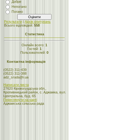
Добре
Непогано
Погано
Результати
|
Архів опитувань
Всього відповідей:
558
Статистика
Онлайн всего:
1
Гостей:
1
Пользователей:
0
Контактна інформація
(0522) 311-439
(0522) 311-388
adz_srada@i.ua
Написати листа
27620 Кіровоградська обл.,
Кропивницький район, с. Аджамка, вул.
Центральна, буд. 65
Переглянути на карті
Аджамська сільська рада