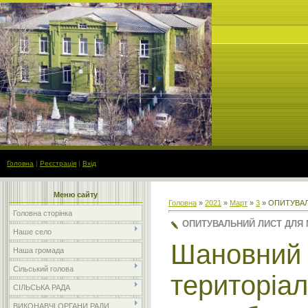
Головна
|
Реєстрація
|
Вхід
Меню сайту
Головна
»
2021
»
Март
»
3
» ОПИТУВАЛ
Головна сторінка
ОПИТУВАЛЬНИЙ ЛИСТ ДЛЯ
Наше село
Шановни
Наша громада
Сільський голова
територі
СІЛЬСЬКА РАДА
ВИКОНАВЧІ ОРГАНИ РАДИ