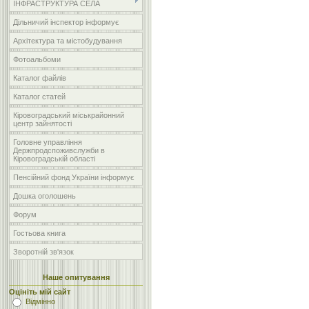
ІНФРАСТРУКТУРА СЕЛА
Дільничий інспектор інформує
Архітектура та містобудування
Фотоальбоми
Каталог файлів
Каталог статей
Кіровоградський міськрайонний
центр зайнятості
Головне управління
Держпродспоживслужби в
Кіровоградській області
Пенсійний фонд України інформує
Дошка оголошень
Форум
Гостьова книга
Зворотній зв'язок
Наше опитування
Оцініть мій сайт
Відмінно