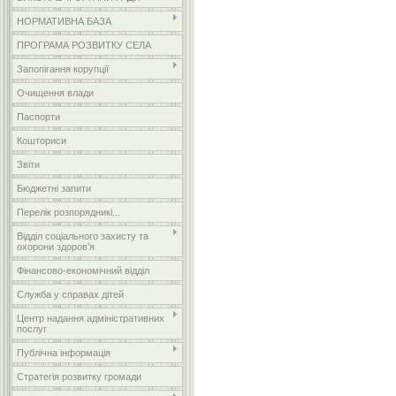
НОРМАТИВНА БАЗА
ПРОГРАМА РОЗВИТКУ СЕЛА
Запопігання корупції
Очищення влади
Паспорти
Кошториси
Звіти
Бюджетні запити
Перелік розпорядникі...
Відділ соціального захисту та
охорони здоров’я
Фінансово-економічний відділ
Служба у справах дітей
Центр надання адміністративних
послуг
Публічна інформація
Стратегія розвитку громади