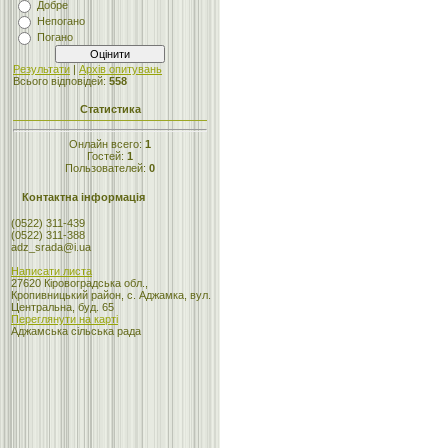
Добре
Непогано
Погано
Результати
|
Архів опитувань
Всього відповідей:
558
Статистика
Онлайн всего:
1
Гостей:
1
Пользователей:
0
Контактна інформація
(0522) 311-439
(0522) 311-388
adz_srada@i.ua
Написати листа
27620 Кіровоградська обл.,
Кропивницький район, с. Аджамка, вул.
Центральна, буд. 65
Переглянути на карті
Аджамська сільська рада