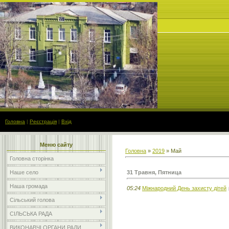
Головна
|
Реєстрація
|
Вхід
Меню сайту
Головна
»
2019
»
Май
Головна сторінка
31 Травня, Пятница
Наше село
Наша громада
05:24
Міжнародний День захисту дітей
Сільський голова
СІЛЬСЬКА РАДА
ВИКОНАВЧІ ОРГАНИ РАДИ