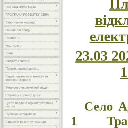
Пл
НОРМАТИВНА БАЗА
відк
ПРОГРАМА РОЗВИТКУ СЕЛА
Запопігання корупції
Очищення влади
елект
Паспорти
Кошториси
23
.03 20
Звіти
Бюджетні запити
1
Перелік розпорядникі...
Відділ соціального захисту та
охорони здоров’я
Фінансово-економічний відділ
Служба у справах дітей
Село
А
Центр надання адміністративних
послуг
Публічна інформація
1 Тра
Стратегія розвитку громади