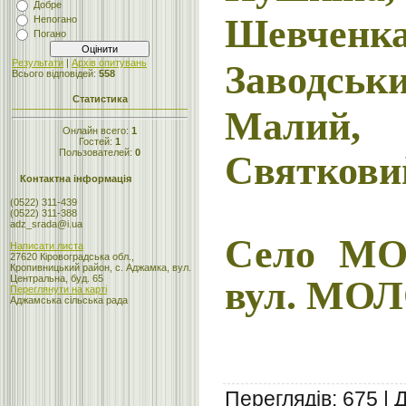
Добре
Шевчен
Непогано
Погано
Заводсь
Результати
|
Архів опитувань
Всього відповідей:
558
Статистика
Мал
Онлайн всего:
1
Гостей:
1
Пользователей:
0
Святкови
Контактна інформація
(0522) 311-439
(0522) 311-388
adz_srada@i.ua
Село
МО
Написати листа
27620 Кіровоградська обл.,
Кропивницький район, с. Аджамка, вул.
вул. МО
Центральна, буд. 65
Переглянути на карті
Аджамська сільська рада
Переглядів
:
675
|