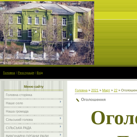
Головна
|
Реєстрація
|
Вхід
Меню сайту
Головна
»
2021
»
Март
»
22
» Оголошен
Головна сторінка
Оголошення
Наше село
Огол
Наша громада
Сільський голова
СІЛЬСЬКА РАДА
ВИКОНАВЧІ ОРГАНИ РАДИ