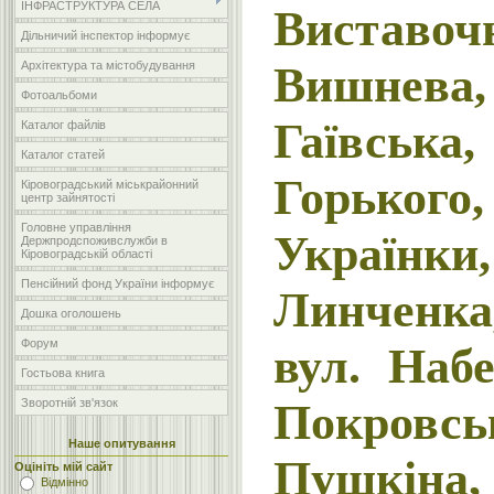
ІНФРАСТРУКТУРА СЕЛА
Виставоч
Дільничий інспектор інформує
Вишнева
Архітектура та містобудування
Фотоальбоми
Гаївсь
Каталог файлів
Каталог статей
Горького
Кіровоградський міськрайонний
центр зайнятості
Головне управління
Україн
Держпродспоживслужби в
Кіровоградській області
Пенсійний фонд України інформує
Линченка
Дошка оголошень
Форум
вул. На
Гостьова книга
Покров
Зворотній зв'язок
Наше опитування
Пушкі
Оцініть мій сайт
Відмінно