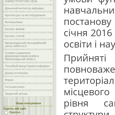
ІНФРАСТРУКТУРА СЕЛА
навчальн
Дільничий інспектор інформує
Архітектура та містобудування
постанову
Фотоальбоми
січня 2016
Каталог файлів
Каталог статей
освіти і на
Кіровоградський міськрайонний
центр зайнятості
Прийнят
Головне управління
Держпродспоживслужби в
Кіровоградській області
повнов
Пенсійний фонд України інформує
Дошка оголошень
територі
Форум
місцевого
Гостьова книга
Зворотній зв'язок
рівня са
Наше опитування
Оцініть мій сайт
структур
Відмінно