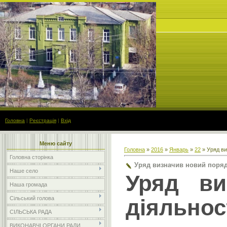
Головна
|
Реєстрація
|
Вхід
Меню сайту
Головна
»
2016
»
Январь
»
22
» Уряд ви
Головна сторінка
Уряд визначив новий порядо
Наше село
Уряд ви
Наша громада
діяльнос
Сільський голова
СІЛЬСЬКА РАДА
ВИКОНАВЧІ ОРГАНИ РАДИ