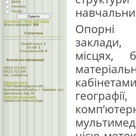
Добре
Непогано
навчальних
Погано
Результати
|
Архів опитувань
Опорні з
Всього відповідей:
558
Статистика
заклади,
Онлайн всего:
1
Гостей:
1
місцях, 
Пользователей:
0
Контактна інформація
матеріаль
(0522) 311-439
(0522) 311-388
adz_srada@i.ua
кабінетам
Написати листа
27620 Кіровоградська обл.,
Кропивницький район, с. Аджамка, вул.
географії
Центральна, буд. 65
Переглянути на карті
Аджамська сільська рада
комп’ю
мультимед
цією метою