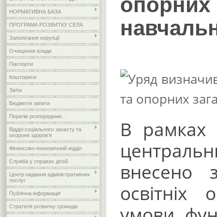
опорни
НОРМАТИВНА БАЗА
навчальн
ПРОГРАМА РОЗВИТКУ СЕЛА
Запопігання корупції
Очищення влади
Паспорти
Кошториси
Звіти
Бюджетні запити
Перелік розпорядникі...
В рамках 
Відділ соціального захисту та
охорони здоров’я
централь
Фінансово-економічний відділ
Служба у справах дітей
внесено 
Центр надання адміністративних
послуг
освітніх 
Публічна інформація
умови фун
Стратегія розвитку громади