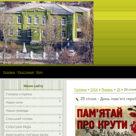
Головна
|
Реєстрація
|
Вхід
Меню сайту
Головна
»
2016
»
Январь
»
28
» 29 січня
Головна сторінка
29 січня - День пам'яті геро
Наше село
Наша громада
Сільський голова
СІЛЬСЬКА РАДА
ВИКОНАВЧІ ОРГАНИ РАДИ