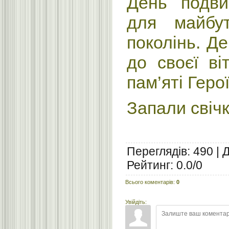
День подви
для майбут
поколінь. Де
до своєї 
пам’яті Герої
Запали свічку
Переглядів
:
490
|
Рейтинг
:
0.0
/
0
Всього коментарів
:
0
Увійдіть: