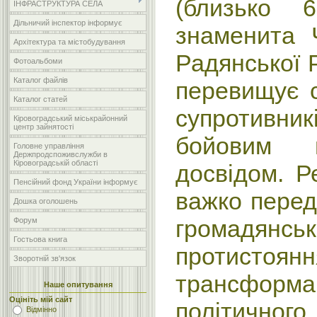
(близько 
ІНФРАСТРУКТУРА СЕЛА
Дільничий інспектор інформує
знаменита 
Архітектура та містобудування
Радянської Р
Фотоальбоми
Каталог файлів
перевищує 
Каталог статей
супротивн
Кіровоградський міськрайонний
центр зайнятості
бойовим п
Головне управління
Держпродспоживслужби в
Кіровоградській області
досвідом. Р
Пенсійний фонд України інформує
важко перед
Дошка оголошень
громадянськ
Форум
Гостьова книга
протистоянн
Зворотній зв'язок
трансформац
Наше опитування
Оцініть мій сайт
політичного
Відмінно