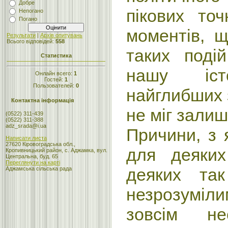
Добре
пікових то
Непогано
Погано
моментів, 
Результати
|
Архів опитувань
Всього відповідей:
558
таких поді
Статистика
нашу іст
Онлайн всего:
1
Гостей:
1
Пользователей:
0
найглибших з
Контактна інформація
не міг залиш
(0522) 311-439
(0522) 311-388
adz_srada@i.ua
Причини, з 
Написати листа
27620 Кіровоградська обл.,
для деяких
Кропивницький район, с. Аджамка, вул.
Центральна, буд. 65
Переглянути на карті
деяких та
Аджамська сільська рада
незрозумі
зовсім нео