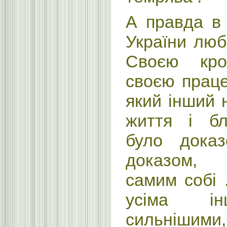
А правда в
України люб
Своєю кро
своєю працею
який інший 
життя і бл
було дока
доказом, 
самим собі 
усіма ін
сильніш