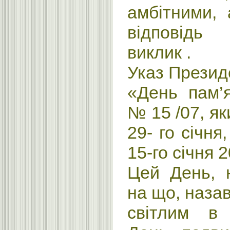
амбітними,
відповідь
виклик .
Указ Презид
«День пам’я
№ 15 /07, як
29- го січня
15-го січня 2
Цей День, 
на що, наза
світлим в 