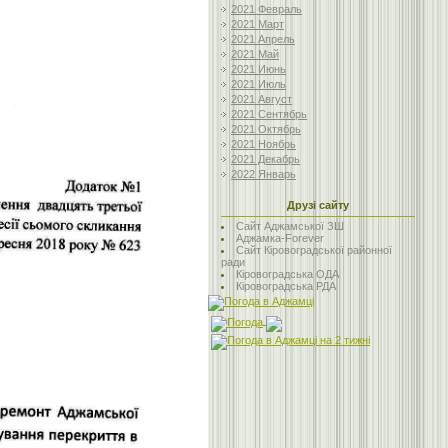
2021 Февраль
2021 Март
2021 Апрель
2021 Май
2021 Июнь
2021 Июль
2021 Август
2021 Сентябрь
2021 Октябрь
2021 Ноябрь
2021 Декабрь
2022 Январь
Друзі сайту
Сайт Аджамської ЗШ
Аджамка-Forever
Сайт Кіровоградської районної
ради
Кіровоградська ОДА
Кіровоградська РДА