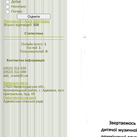
Добре
Непогано
Погано
Результати
|
Архів опитувань
Всього відповідей:
558
Статистика
Онлайн всего:
1
Гостей:
1
Пользователей:
0
Контактна інформація
(0522) 311-439
(0522) 311-388
adz_srada@i.ua
Написати листа
27620 Кіровоградська обл.,
Кропивницький район, с. Аджамка, вул.
Центральна, буд. 65
Переглянути на карті
Аджамська сільська рада