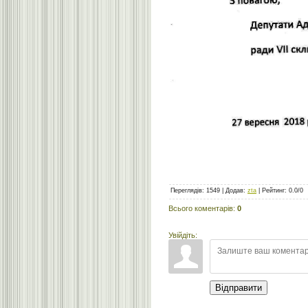
Переглядів
:
1549
|
Додав
:
zta
|
Рейтинг
:
0.0
/
0
Всього коментарів
:
0
Увійдіть:
Відправити