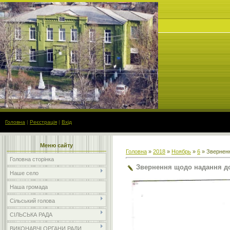
Головна
|
Реєстрація
|
Вхід
Меню сайту
Головна
»
2018
»
Ноябрь
»
6
» Зверненн
Головна сторінка
Звернення щодо надання до
Наше село
Наша громада
Сільський голова
СІЛЬСЬКА РАДА
ВИКОНАВЧІ ОРГАНИ РАДИ