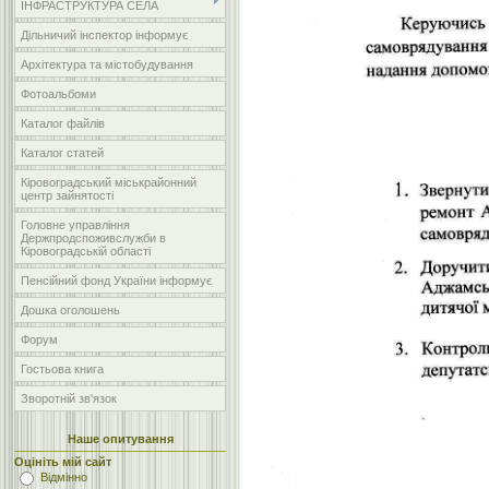
ІНФРАСТРУКТУРА СЕЛА
Дільничий інспектор інформує
Архітектура та містобудування
Фотоальбоми
Каталог файлів
Каталог статей
Кіровоградський міськрайонний
центр зайнятості
Головне управління
Держпродспоживслужби в
Кіровоградській області
Пенсійний фонд України інформує
Дошка оголошень
Форум
Гостьова книга
Зворотній зв'язок
Наше опитування
Оцініть мій сайт
Відмінно