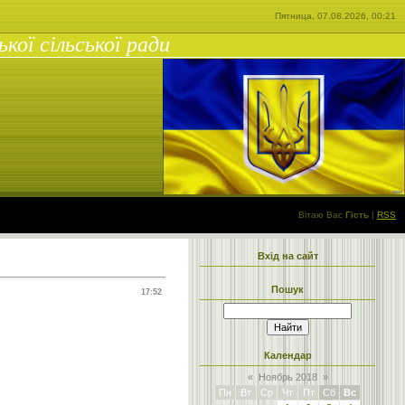
Пятница, 07.08.2026, 00:21
ої сільської ради
Вітаю Вас
Гість
|
RSS
Вхід на сайт
Пошук
17:52
Календар
«
Ноябрь 2018
»
Пн
Вт
Ср
Чт
Пт
Сб
Вс