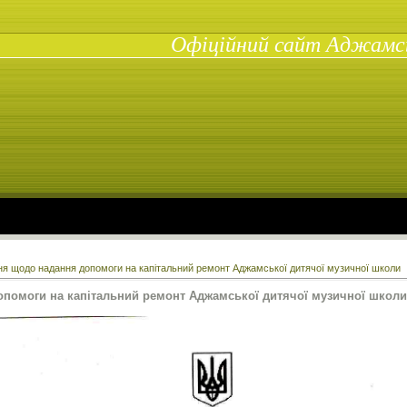
Офіційний сайт Аджамськ
я щодо надання допомоги на капітальний ремонт Аджамської дитячої музичної школи
помоги на капітальний ремонт Аджамської дитячої музичної школи