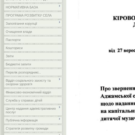
НОРМАТИВНА БАЗА
ПРОГРАМА РОЗВИТКУ СЕЛА
Запопігання корупції
Очищення влади
Паспорти
Кошториси
Звіти
Бюджетні запити
Перелік розпорядникі...
Відділ соціального захисту та
охорони здоров’я
Фінансово-економічний відділ
Служба у справах дітей
Центр надання адміністративних
послуг
Публічна інформація
Стратегія розвитку громади