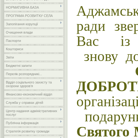
Аджамськ
НОРМАТИВНА БАЗА
ПРОГРАМА РОЗВИТКУ СЕЛА
ради зве
Запопігання корупції
Очищення влади
Вас із
Паспорти
Кошториси
знову до
Звіти
СКР
Бюджетні запити
Перелік розпорядникі...
ДОБ
Відділ соціального захисту та
охорони здоров’я
Фінансово-економічний відділ
організ
Служба у справах дітей
подарун
Центр надання адміністративних
послуг
Публічна інформація
Святого
Стратегія розвитку громади