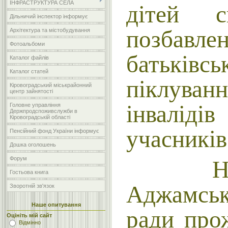
ІНФРАСТРУКТУРА СЕЛА
дітей с
Дільничий інспектор інформує
позбавле
Архітектура та містобудування
Фотоальбоми
батьківсь
Каталог файлів
Каталог статей
піклуван
Кіровоградський міськрайонний
центр зайнятості
інвалід
Головне управління
Держпродспоживслужби в
Кіровоградській області
учасникі
Пенсійний фонд України інформує
Дошка оголошень
Форум
На те
Гостьова книга
Аджамськ
Зворотній зв'язок
Наше опитування
ради про
Оцініть мій сайт
Відмінно