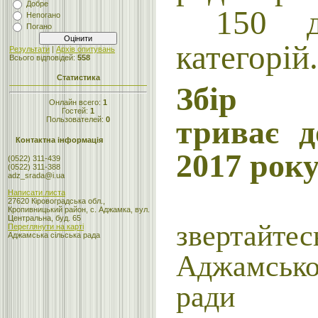
Добре
150 ді
Непогано
Погано
категорій.
Результати
|
Архів опитувань
Всього відповідей:
558
Статистика
Збір п
Онлайн всего:
1
Гостей:
1
триває д
Пользователей:
0
Контактна інформація
2017 рок
(0522) 311-439
(0522) 311-388
adz_srada@i.ua
Написати листа
Для 
27620 Кіровоградська обл.,
Кропивницький район, с. Аджамка, вул.
Центральна, буд. 65
зверта
Переглянути на карті
Аджамська сільська рада
Аджамськ
ради