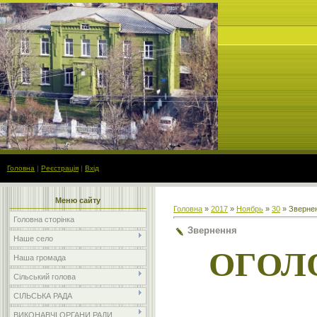
Головна
|
Реєстрація
|
Вхід
Меню сайту
Головна
»
2017
»
Ноябрь
»
30
» Зверне
Головна сторінка
Звернення
Наше село
ОГОЛ
Наша громада
Сільський голова
Вик
СІЛЬСЬКА РАДА
ВИКОНАВЧІ ОРГАНИ РАДИ