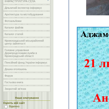
ІНФРАСТРУКТУРА СЕЛА
Дільничий інспектор інформує
Архітектура та містобудування
Фотоальбоми
Каталог файлів
Каталог статей
Кіровоградський міськрайонний
центр зайнятості
Головне управління
Держпродспоживслужби в
Кіровоградській області
Пенсійний фонд України інформує
Дошка оголошень
Форум
Гостьова книга
Зворотній зв'язок
Наше опитування
Оцініть мій сайт
Відмінно