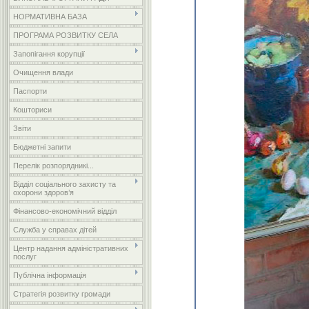
НОРМАТИВНА БАЗА
ПРОГРАМА РОЗВИТКУ СЕЛА
Запопігання корупції
Очищення влади
Паспорти
Кошториси
Звіти
Бюджетні запити
Перелік розпорядникі...
Відділ соціального захисту та
охорони здоров’я
Фінансово-економічний відділ
Служба у справах дітей
Центр надання адміністративних
послуг
Публічна інформація
Стратегія розвитку громади