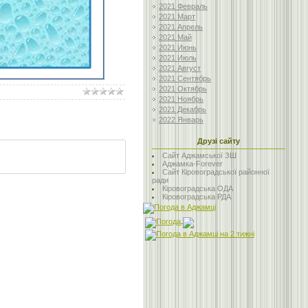
2021 Февраль
2021 Март
2021 Апрель
2021 Май
2021 Июнь
2021 Июль
2021 Август
2021 Сентябрь
2021 Октябрь
2021 Ноябрь
2021 Декабрь
2022 Январь
Друзі сайту
Сайт Аджамської ЗШ
Аджамка-Forever
Сайт Кіровоградської районної
ради
Кіровоградська ОДА
Кіровоградська РДА