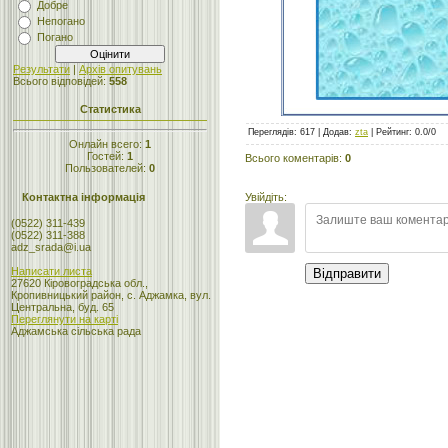
Добре
Непогано
Погано
Результати
|
Архів опитувань
Всього відповідей:
558
Статистика
Переглядів
:
617
|
Додав
:
zta
|
Рейтинг
:
0.0
/
0
Онлайн всего:
1
Гостей:
1
Всього коментарів
:
0
Пользователей:
0
Увійдіть:
Контактна інформація
(0522) 311-439
(0522) 311-388
adz_srada@i.ua
Написати листа
Відправити
27620 Кіровоградська обл.,
Кропивницький район, с. Аджамка, вул.
Центральна, буд. 65
Переглянути на карті
Аджамська сільська рада