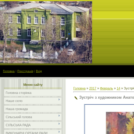
Головна
|
Реєстрація
|
Вхід
Меню сайту
Головна
»
2017
»
Февраль
»
14
» Зустрі
Головна сторінка
Зустріч з художником Анат
Наше село
Наша громада
Сільський голова
СІЛЬСЬКА РАДА
ВИКОНАВЧІ ОРГАНИ РАДИ