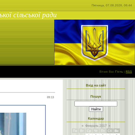
Пятница, 07.08.2026, 06:44
ої сільської ради
Вітаю Вас
Гість
|
RSS
Вхід на сайт
Пошук
09:13
Календар
«
Февраль 2017
»
Пн
Вт
Ср
Чт
Пт
Сб
Вс