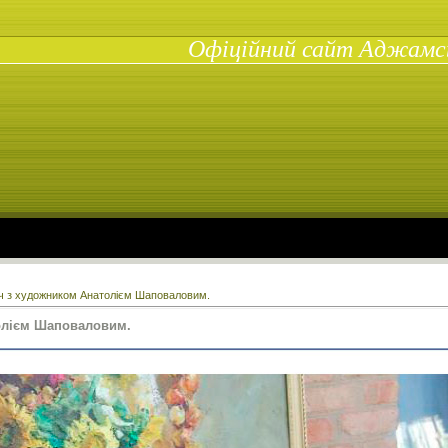
Офіційний сайт Аджамськ
ч з художником Анатолієм Шаповаловим.
олієм Шаповаловим.