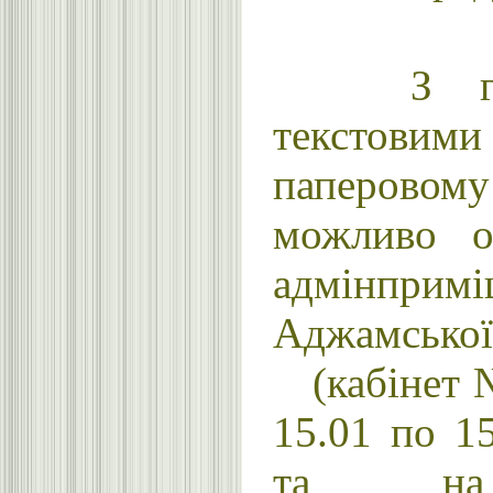
З гра
текстовими
паперов
можливо о
адмінпримі
Аджамської
(кабінет № 
15.01 по 1
та на 