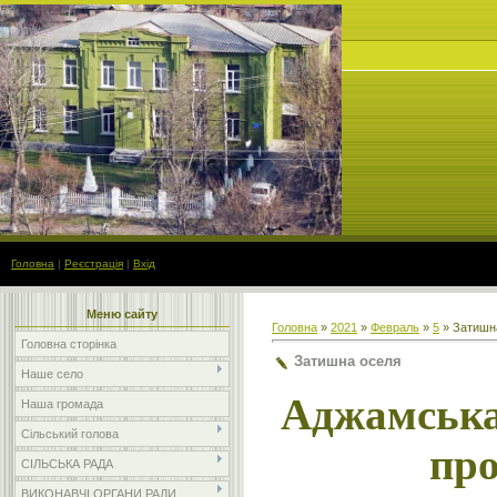
Головна
|
Реєстрація
|
Вхід
Меню сайту
Головна
»
2021
»
Февраль
»
5
» Затишн
Головна сторінка
Затишна оселя
Наше село
Аджамська
Наша громада
Сільський голова
пр
СІЛЬСЬКА РАДА
ВИКОНАВЧІ ОРГАНИ РАДИ