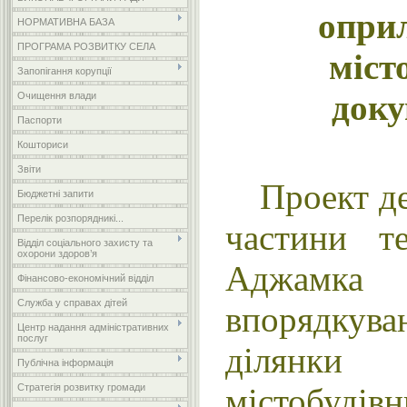
опри
НОРМАТИВНА БАЗА
ПРОГРАМА РОЗВИТКУ СЕЛА
міст
Запопігання корупції
доку
Очищення влади
Паспорти
Кошториси
Звіти
Проект д
Бюджетні запити
Перелік розпорядникі...
частини т
Відділ соціального захисту та
охорони здоров’я
Аджамк
Фінансово-економічний відділ
Служба у справах дітей
впорядкув
Центр надання адміністративних
послуг
ділянки
Публічна інформація
містобуді
Стратегія розвитку громади