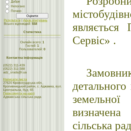
Розробн
Добре
Непогано
містобудівн
Погано
Результати
|
Архів опитувань
являється 
Всього відповідей:
558
Статистика
Сервіс» .
Онлайн всего:
1
Гостей:
1
Пользователей:
0
Контактна інформація
(0522) 311-439
Замовн
(0522) 311-388
adz_srada@i.ua
Написати листа
детального 
27620 Кіровоградська обл.,
Кропивницький район, с. Аджамка, вул.
Центральна, буд. 65
Переглянути на карті
земельн
Аджамська сільська рада
визначен
сільська рад