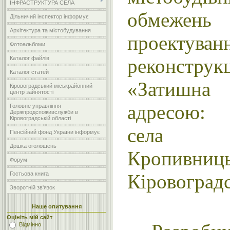
ІНФРАСТРУКТУРА СЕЛА
обмеж
Дільничий інспектор інформує
Архітектура та містобудування
проектуван
Фотоальбоми
реконстру
Каталог файлів
Каталог статей
«Затишн
Кіровоградський міськрайонний
центр зайнятості
адресою: 
Головне управління
Держпродспоживслужби в
Кіровоградській області
села 
Пенсійний фонд України інформує
Дошка оголошень
Кропивниц
Форум
Кіровоградс
Гостьова книга
Зворотній зв'язок
Наше опитування
Оцініть мій сайт
Відмінно