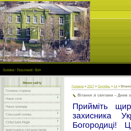
Головна
|
Реєстрація
|
Вхід
Меню сайту
Головна
»
2017
»
Октябрь
»
14
» Вітанн
Головна сторінка
Вітання зі святами – Днем 
Наше село
Прийміть щир
Наша громада
захисника У
Сільський голова
СІЛЬСЬКА РАДА
Богородиці! 
ВИКОНАВЧІ ОРГАНИ РАДИ