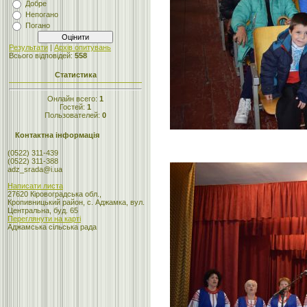
Добре
Непогано
Погано
Результати
|
Архів опитувань
Всього відповідей:
558
Статистика
Онлайн всего:
1
Гостей:
1
Пользователей:
0
Контактна інформація
(0522) 311-439
(0522) 311-388
adz_srada@i.ua
Написати листа
27620 Кіровоградська обл.,
Кропивницький район, с. Аджамка, вул.
Центральна, буд. 65
Переглянути на карті
Аджамська сільська рада