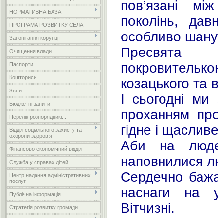
пов’язані мі
НОРМАТИВНА БАЗА
поколінь, дав
ПРОГРАМА РОЗВИТКУ СЕЛА
особливо шану
Запопігання корупції
Пресвята 
Очищення влади
покровителькою
Паспорти
Кошториси
козацького та 
Звіти
І сьогодні ми
Бюджетні запити
проханням про
Перелік розпорядникі...
гідне і щаслив
Відділ соціального захисту та
охорони здоров’я
Аби на люде
Фінансово-економічний відділ
наповнилися л
Служба у справах дітей
Сердечно бажа
Центр надання адміністративних
послуг
наснаги на у
Публічна інформація
Вітчизні.
Стратегія розвитку громади