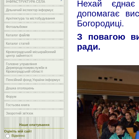
Нехай єднає
ІНФРАСТРУКТУРА СЕЛА
Дільничий інспектор інформує
допомагає вис
Архітектура та містобудування
Богородиці.
Фотоальбоми
З повагою ви
Каталог файлів
Каталог статей
ради.
Кіровоградський міськрайонний
центр зайнятості
Головне управління
Держпродспоживслужби в
Кіровоградській області
Пенсійний фонд України інформує
Дошка оголошень
Форум
Гостьова книга
Зворотній зв'язок
Наше опитування
Оцініть мій сайт
Відмінно