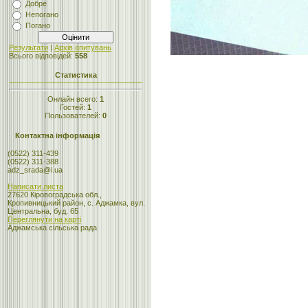
Добре
Непогано
Погано
Результати
|
Архів опитувань
Всього відповідей:
558
Статистика
Онлайн всего:
1
Гостей:
1
Пользователей:
0
Контактна інформація
(0522) 311-439
(0522) 311-388
adz_srada@i.ua
Написати листа
27620 Кіровоградська обл.,
Кропивницький район, с. Аджамка, вул.
Центральна, буд. 65
Переглянути на карті
Аджамська сільська рада