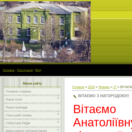
Головна
|
Реєстрація
|
Вхід
Меню сайту
Головна
»
2018
»
Январь
»
27
» ВІТАЄМ
Головна сторінка
ВІТАЄМО З НАГОРОДОЮ!!!
Наше село
Вітаємо
Наша громада
Сільський голова
Анатоліївн
СІЛЬСЬКА РАДА
ВИКОНАВЧІ ОРГАНИ РАДИ