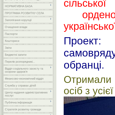
сільської
НОРМАТИВНА БАЗА
ордено
ПРОГРАМА РОЗВИТКУ СЕЛА
Запопігання корупції
українсько
Очищення влади
Паспорти
Проек
Кошториси
Звіти
самовря
Бюджетні запити
обранці.
Перелік розпорядникі...
Відділ соціального захисту та
охорони здоров’я
Отримали 
Фінансово-економічний відділ
Служба у справах дітей
осіб з усіє
Центр надання адміністративних
послуг
Публічна інформація
Стратегія розвитку громади