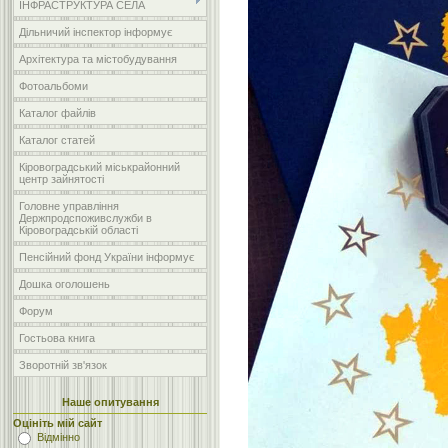
ІНФРАСТРУКТУРА СЕЛА
Дільничий інспектор інформує
Архітектура та містобудування
Фотоальбоми
Каталог файлів
Каталог статей
Кіровоградський міськрайонний
центр зайнятості
Головне управління
Держпродспоживслужби в
Кіровоградській області
Пенсійний фонд України інформує
Дошка оголошень
Форум
Гостьова книга
Зворотній зв'язок
Наше опитування
Оцініть мій сайт
Відмінно