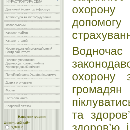
ІНФРАСТРУКТУРА СЕЛА
охорону 
Дільничий інспектор інформує
Архітектура та містобудування
допомо
Фотоальбоми
страхуван
Каталог файлів
Каталог статей
Водночас
Кіровоградський міськрайонний
центр зайнятості
законода
Головне управління
Держпродспоживслужби в
Кіровоградській області
охорону з
Пенсійний фонд України інформує
Дошка оголошень
громад
Форум
піклувати
Гостьова книга
Зворотній зв'язок
та здоров
Наше опитування
Оцініть мій сайт
здоров’ю 
Відмінно