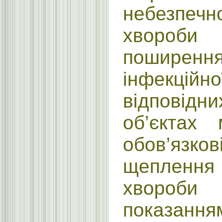
небезпе
хвороб
поширен
інфекці
відповід
об’єктах 
обов’язк
щеплення п
хвороби
показання