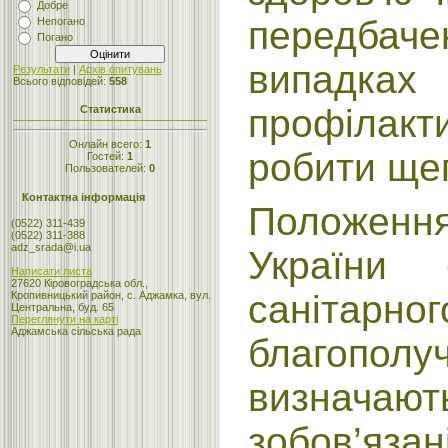
Добре
передбаче
Непогано
Погано
випадк
Результати
|
Архів опитувань
Всього відповідей:
558
профілакти
Статистика
Онлайн всего:
1
робити ще
Гостей:
1
Пользователей:
0
Контактна інформація
Положенн
(0522) 311-439
(0522) 311-388
adz_srada@i.ua
України 
Написати листа
27620 Кіровоградська обл.,
санітарно
Кропивницький район, с. Аджамка, вул.
Центральна, буд. 65
Переглянути на карті
Аджамська сільська рада
благопо
визначаю
зобов’яза