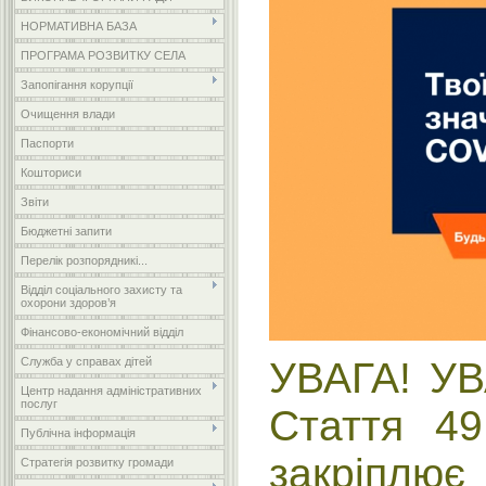
НОРМАТИВНА БАЗА
ПРОГРАМА РОЗВИТКУ СЕЛА
Запопігання корупції
Очищення влади
Паспорти
Кошториси
Звіти
Бюджетні запити
Перелік розпорядникі...
Відділ соціального захисту та
охорони здоров’я
Фінансово-економічний відділ
УВАГА! УВ
Служба у справах дітей
Центр надання адміністративних
послуг
Стаття 49
Публічна інформація
закріплю
Стратегія розвитку громади