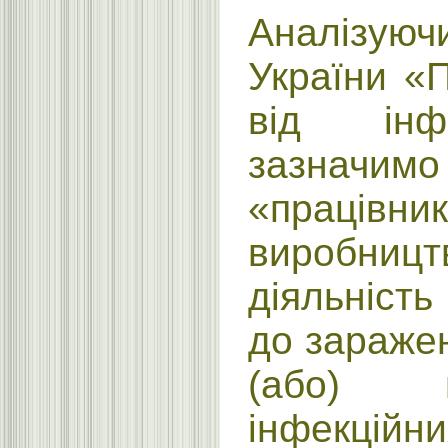
Аналізуюч
України «
від інфе
зазнач
«працівни
виробниц
діяльність
до заражен
(або) 
інфекційни