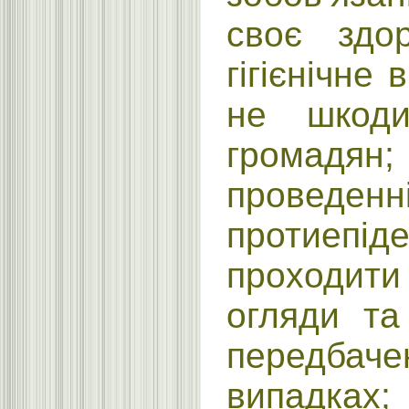
своє здор
гігієнічне 
не шкоди
громадян
проведе
протиепі
проходити
огляди та
передбаче
випадк