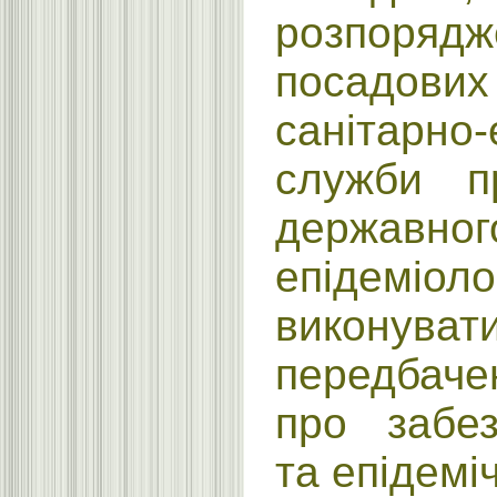
розпоряд
посадови
санітарно-
служби п
державн
епідеміо
виконува
передбач
про забез
та епідемі