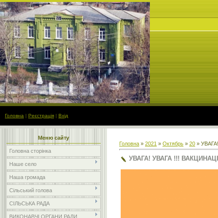
Головна
|
Реєстрація
|
Вхід
Меню сайту
Головна
»
2021
»
Октябрь
»
20
» УВАГА!
Головна сторінка
УВАГА! УВАГА !!! ВАКЦИНАЦІ
Наше село
Наша громада
Сільський голова
СІЛЬСЬКА РАДА
ВИКОНАВЧІ ОРГАНИ РАДИ