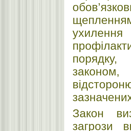
обов’язко
щепленням
ухилення
профілак
порядку
законом
відсторон
зазначених
Закон ви
загрози в