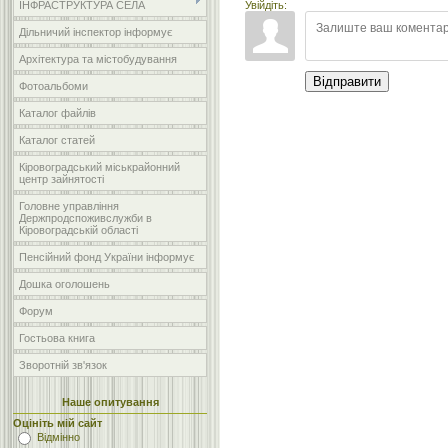
Увійдіть:
ІНФРАСТРУКТУРА СЕЛА
Дільничий інспектор інформує
Архітектура та містобудування
Відправити
Фотоальбоми
Каталог файлів
Каталог статей
Кіровоградський міськрайонний
центр зайнятості
Головне управління
Держпродспоживслужби в
Кіровоградській області
Пенсійний фонд України інформує
Дошка оголошень
Форум
Гостьова книга
Зворотній зв'язок
Наше опитування
Оцініть мій сайт
Відмінно