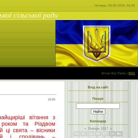
Четверг, 06.08.2026, 04:26
ої сільської ради
Вітаю Вас
Гість
|
RSS
Вхід на сайт
Пошук
23:06
найщиріші вітання з
Календар
роком та Різдвом
«
Январь 2017
»
й ці свята – вісники
Пн
Вт
Ср
Чт
Пт
Сб
Вс
ій і сподівань –