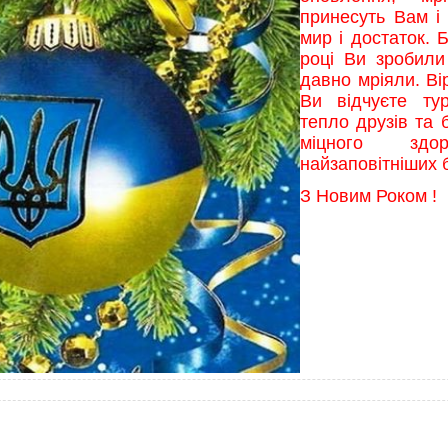
принесуть Вам і
мир і достаток.
році Ви зробили
давно мріяли. Ві
Ви відчуєте ту
тепло друзів та 
міцного здор
найзаповітніших
З Новим Роком !