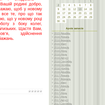
1
 Вашій родині добро,
2
3
4
5
6
7
8
 Бажаю, щоб у новому
9
10
11
12
13
14
15
 все те, про що так
16
17
18
19
20
21
22
23
24
25
26
27
28
29
рю, що у новому році
30
31
рботу з боку колег,
близьких. Щастя Вам,
Архів записів
ов’я, здійснення
2015 Декабрь
2016 Январь
 бажань.
2016 Февраль
2016 Март
2016 Апрель
2016 Июнь
2016 Июль
2016 Август
2016 Сентябрь
2016 Октябрь
2016 Ноябрь
2016 Декабрь
2017 Январь
2017 Февраль
2017 Март
2017 Апрель
2017 Май
2017 Июнь
2017 Июль
2017 Август
2017 Сентябрь