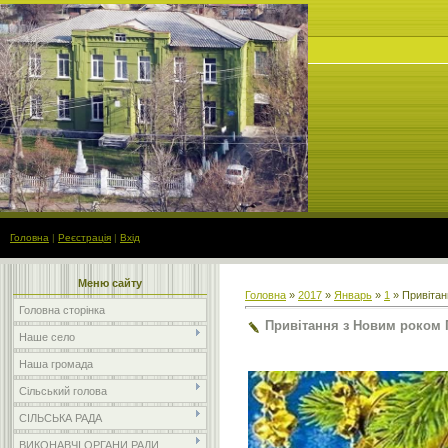
Головна
|
Реєстрація
|
Вхід
Меню сайту
Головна
»
2017
»
Январь
»
1
» Привітан
Головна сторінка
Привітання з Новим роком 
Наше село
Наша громада
Сільський голова
СІЛЬСЬКА РАДА
ВИКОНАВЧІ ОРГАНИ РАДИ