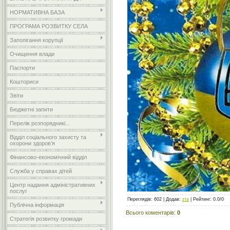
НОРМАТИВНА БАЗА
ПРОГРАМА РОЗВИТКУ СЕЛА
Запопігання корупції
Очищення влади
Паспорти
Кошториси
Звіти
Бюджетні запити
Перелік розпорядникі...
Відділ соціального захисту та
охорони здоров’я
Фінансово-економічний відділ
Служба у справах дітей
Центр надання адміністративних
послуг
Переглядів
:
602
|
Додав
:
zta
|
Рейтинг
:
0.0
/
0
Публічна інформація
Всього коментарів
:
0
Стратегія розвитку громади