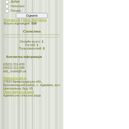
Добре
Непогано
Погано
Результати
|
Архів опитувань
Всього відповідей:
558
Статистика
Онлайн всего:
1
Гостей:
1
Пользователей:
0
Контактна інформація
(0522) 311-439
(0522) 311-388
adz_srada@i.ua
Написати листа
27620 Кіровоградська обл.,
Кропивницький район, с. Аджамка, вул.
Центральна, буд. 65
Переглянути на карті
Аджамська сільська рада