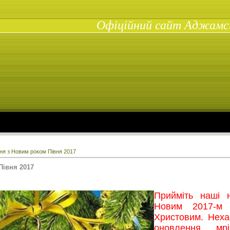
Офіційний сайт Аджамськ
ня з Новим роком Півня 2017
Півня 2017
Прийміть наші 
Новим 2017-м 
Христовим. Неха
оновлення, мр