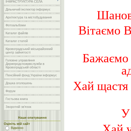
ІНФРАСТРУКТУРА СЕЛА
Дільничий інспектор інформує
Шанов
Архітектура та містобудування
Фотоальбоми
Вітаємо В
Каталог файлів
Каталог статей
Кіровоградський міськрайонний
центр зайнятості
Бажаємо 
Головне управління
Держпродспоживслужби в
а
Кіровоградській області
Пенсійний фонд України інформує
Хай щастя 
Дошка оголошень
Форум
Гостьова книга
Зворотній зв'язок
У
Наше опитування
Оцініть мій сайт
Хай у
Відмінно