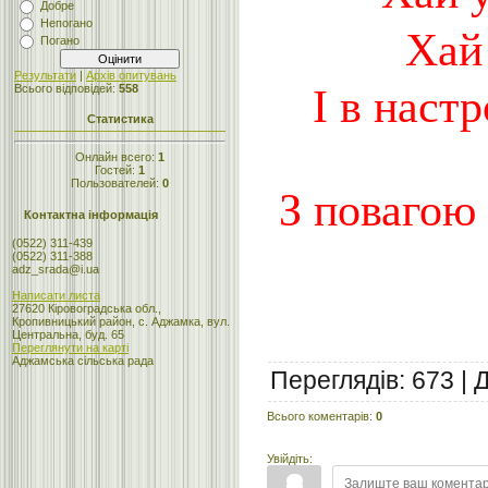
Добре
Непогано
Хай
Погано
Результати
|
Архів опитувань
Всього відповідей:
558
І в наст
Статистика
Онлайн всего:
1
Гостей:
1
Пользователей:
0
З повагою
Контактна інформація
(0522) 311-439
(0522) 311-388
adz_srada@i.ua
Написати листа
27620 Кіровоградська обл.,
Кропивницький район, с. Аджамка, вул.
Центральна, буд. 65
Переглянути на карті
Аджамська сільська рада
Переглядів
:
673
|
Всього коментарів
:
0
Увійдіть: