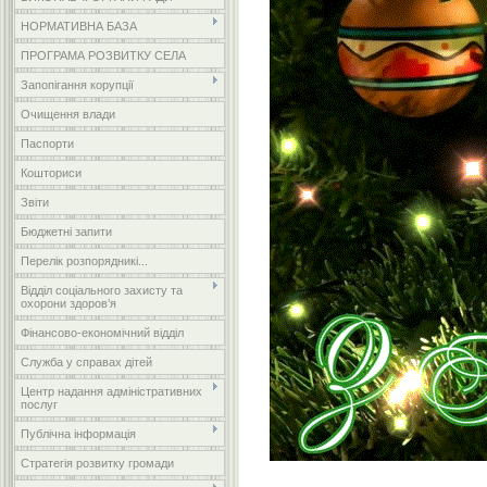
НОРМАТИВНА БАЗА
ПРОГРАМА РОЗВИТКУ СЕЛА
Запопігання корупції
Очищення влади
Паспорти
Кошториси
Звіти
Бюджетні запити
Перелік розпорядникі...
Відділ соціального захисту та
охорони здоров’я
Фінансово-економічний відділ
Служба у справах дітей
Центр надання адміністративних
послуг
Публічна інформація
Стратегія розвитку громади