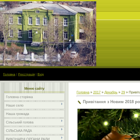
Головна
|
Реєстрація
|
Вхід
Меню сайту
Головна
»
2017
»
Декабрь
»
29
» Привіт
Головна сторінка
Привітання з Новим 2018 р
Наше село
Наша громада
Сільський голова
СІЛЬСЬКА РАДА
ВИКОНАВЧІ ОРГАНИ РАДИ