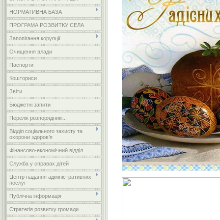
НОРМАТИВНА БАЗА
ПРОГРАМА РОЗВИТКУ СЕЛА
Запопігання корупції
Очищення влади
Паспорти
Кошториси
Звіти
Бюджетні запити
Перелік розпорядникі...
Відділ соціального захисту та
охорони здоров’я
Фінансово-економічний відділ
Служба у справах дітей
Центр надання адміністративних
послуг
Публічна інформація
Стратегія розвитку громади