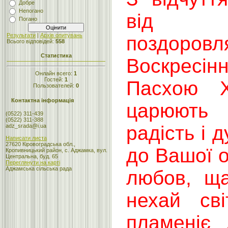
Добре
Непогано
від щ
Погано
Результати
|
Архів опитувань
поздор
Всього відповідей:
558
Статистика
Воскресі
Онлайн всего:
1
Гостей:
1
Пасхою Х
Пользователей:
0
Контактна інформація
царюють
(0522) 311-439
(0522) 311-388
радість і 
adz_srada@i.ua
Написати листа
27620 Кіровоградська обл.,
до Вашої о
Кропивницький район, с. Аджамка, вул.
Центральна, буд. 65
Переглянути на карті
Аджамська сільська рада
любов, ща
нехай сві
пламеніє 