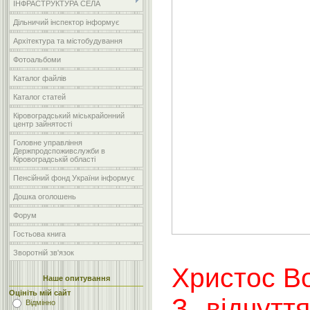
ІНФРАСТРУКТУРА СЕЛА
Дільничий інспектор інформує
Архітектура та містобудування
Фотоальбоми
Каталог файлів
Каталог статей
Кіровоградський міськрайонний
центр зайнятості
Головне управління
Держпродспоживслужби в
Кіровоградській області
Пенсійний фонд України інформує
Дошка оголошень
Форум
Гостьова книга
Зворотній зв'язок
Христос В
Наше опитування
Оцініть мій сайт
З відчуття
Відмінно