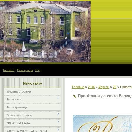
Головна
|
Реєстрація
|
Вхід
Меню сайту
Головна
»
2016
»
Апрель
»
28
» Привіта
Головна сторінка
Привітання до свята Велик
Наше село
Наша громада
Сільський голова
СІЛЬСЬКА РАДА
ВИКОНАВЧІ ОРГАНИ РАДИ