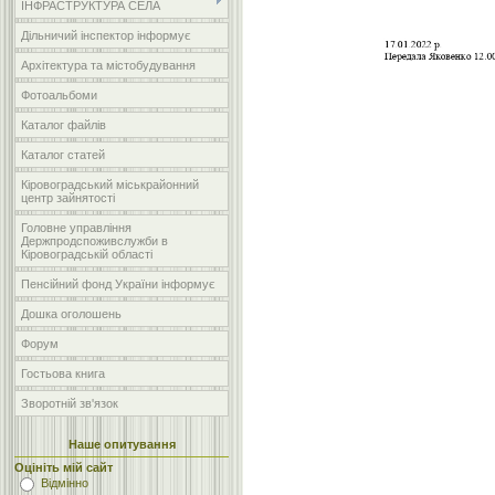
ІНФРАСТРУКТУРА СЕЛА
Дільничий інспектор інформує
Архітектура та містобудування
Фотоальбоми
Каталог файлів
Каталог статей
Кіровоградський міськрайонний
центр зайнятості
Головне управління
Держпродспоживслужби в
Кіровоградській області
Пенсійний фонд України інформує
Дошка оголошень
Форум
Гостьова книга
Зворотній зв'язок
Наше опитування
Оцініть мій сайт
Відмінно