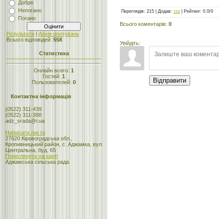
Добре
Непогано
Переглядів
:
215
|
Додав
:
zta
|
Рейтинг
:
0.0
/
0
Погано
Всього коментарів
:
0
Результати
|
Архів опитувань
Всього відповідей:
558
Увійдіть:
Статистика
Онлайн всего:
1
Гостей:
1
Відправити
Пользователей:
0
Контактна інформація
(0522) 311-439
(0522) 311-388
adz_srada@i.ua
Написати листа
27620 Кіровоградська обл.,
Кропивницький район, с. Аджамка, вул.
Центральна, буд. 65
Переглянути на карті
Аджамська сільська рада