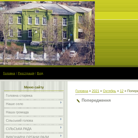
Головна
|
Реєстрація
|
Вхід
Меню сайту
Головна
»
2021
»
Октябрь
»
12
» Попер
Головна сторінка
Попередження
Наше село
Наша громада
Сільський голова
СІЛЬСЬКА РАДА
ВИКОНАВЧІ ОРГАНИ РАДИ