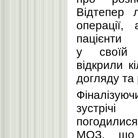
Відтепер 
операції, 
пацієнти 
у своїй 
відкрили к
догляду та 
Фіналізу
зустрічі
погодилис
МОЗ, що 