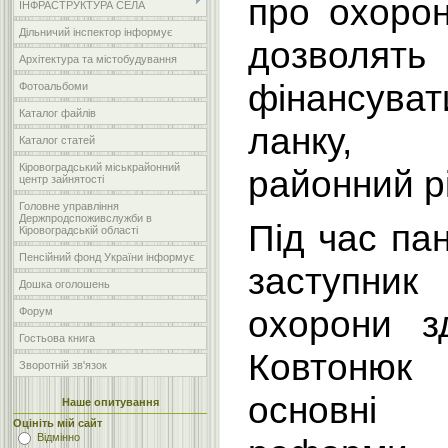
про охорон
ІНФРАСТРУКТУРА СЕЛА
Дільничий інспектор інформує
дозволя
Архітектура та містобудування
фінансув
Фотоальбоми
Каталог файлів
ланку,
Каталог статей
Кіровоградський міськрайонний
районний р
центр зайнятості
Головне управління
Держпродспоживслужби в
Під час пан
Кіровоградській області
Пенсійний фонд України інформує
заступн
Дошка оголошень
охорони з
Форум
Гостьова книга
Ковтонюк
Зворотній зв'язок
основні
Наше опитування
Оцініть мій сайт
Відмінно