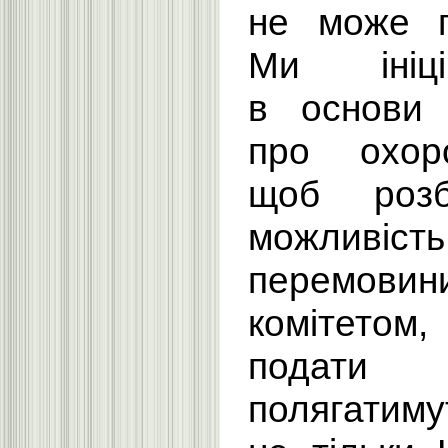
не може г
Ми ініц
в основи 
про охоро
щоб розб
можливіс
перемовин
комітетом
подати 
полягатим