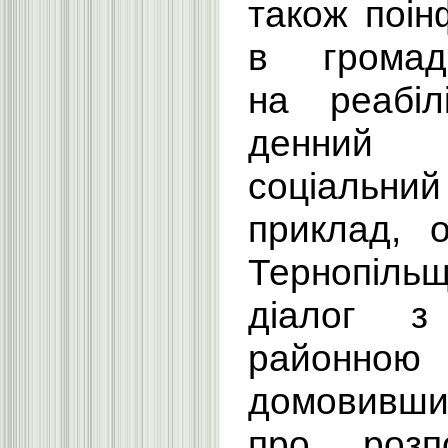
також поі
в грома
на реабілі
денний 
соціальни
приклад, 
Тернопіл
діалог з
районною
домовивши
про розпо