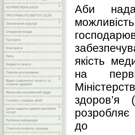
Аби нада
НОРМАТИВНА БАЗА
ПРОГРАМА РОЗВИТКУ СЕЛА
можливіс
Запопігання корупції
господ
Очищення влади
Паспорти
забезпечу
Кошториси
Звіти
якість мед
Бюджетні запити
на перви
Перелік розпорядникі...
Відділ соціального захисту та
Міністер
охорони здоров’я
Фінансово-економічний відділ
здоров’я 
Служба у справах дітей
розроб
Центр надання адміністративних
послуг
Публічна інформація
до зак
Стратегія розвитку громади