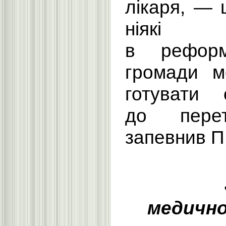
лікаря, — 
ніяк
в реформ
громади м
готувати
до пере
запевнив П
медично