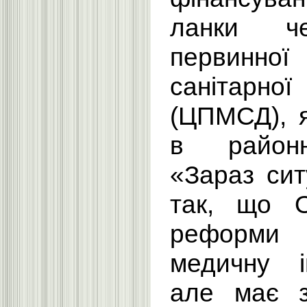
ланки ч
первинн
санітарн
(ЦПМСД), я
в районн
«Зараз сит
так, що 
реформ
медичну і
але має з