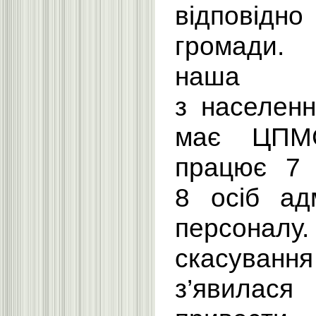
відповід
громади.
наша 
з населенн
має ЦПМ
працює 7 
8 осіб адм
персон
скасуванн
з’явилас