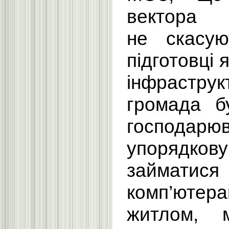
вектор
не скасую
підготовці 
інфрастру
громада б
господа
упорядков
займатис
комп’ютер
житлом, 