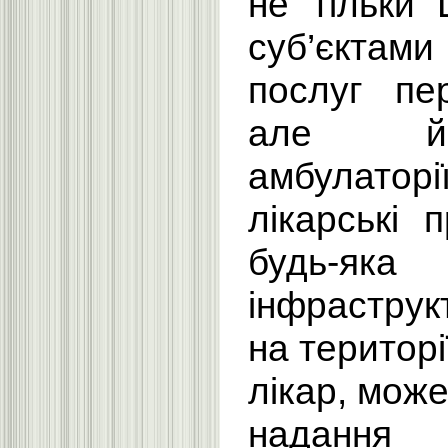
не тільки
суб’єкт
послуг пе
але й 
амбулатор
лікарські 
будь-я
інфрастру
на територі
лікар, може
надання