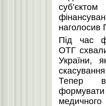
суб’єктом
фінанс
наголосив 
Під час ф
ОТГ схвал
України, я
скасування
Тепер в
формув
медично