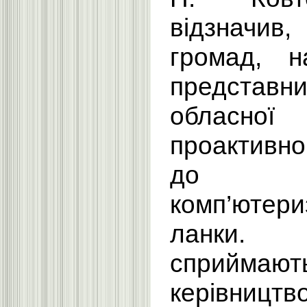
відзначи
громад, н
представни
обласної
проактивн
до п
комп’ютери
ланки.
сприй
керівницт