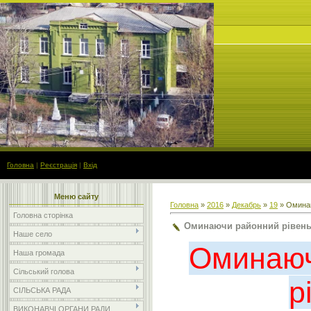
Головна
|
Реєстрація
|
Вхід
Меню сайту
Головна
»
2016
»
Декабрь
»
19
» Оминаю
Головна сторінка
Оминаючи районний рівен
Наше село
Оминаюч
Наша громада
Сільський голова
р
СІЛЬСЬКА РАДА
ВИКОНАВЧІ ОРГАНИ РАДИ