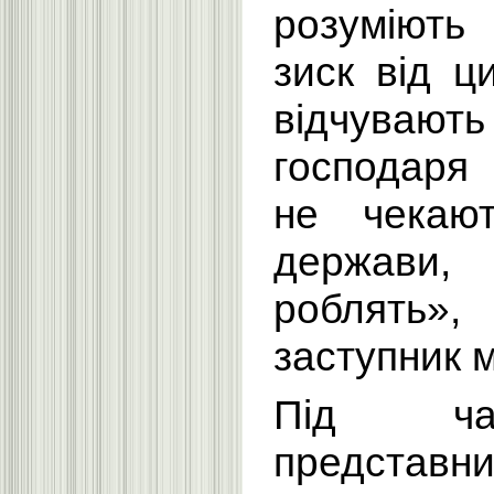
розуміют
зиск від ц
відчувают
господа
не чекают
держав
роблять»
заступник м
Під ча
представн