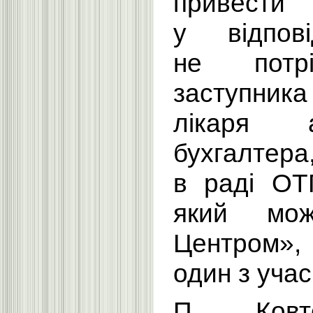
привест
у відпові
не потр
заступни
лікаря 
бухгалте
в раді ОТ
який мож
Центром»
один з учас
П. Ковт