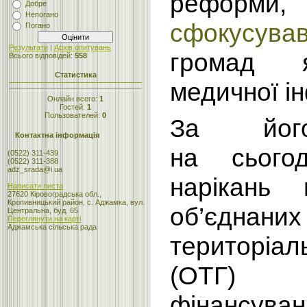
реформи,
Добре
Непогано
сфокусува
Погано
Результати
|
Архів опитувань
громад я
Всього відповідей:
558
Статистика
медичної і
Онлайн всего:
1
Гостей:
1
Пользователей:
0
За йог
Контактна інформація
на сьогод
(0522) 311-439
(0522) 311-388
adz_srada@i.ua
нарікань 
Написати листа
27620 Кіровоградська обл.,
Кропивницький район, с. Аджамка, вул.
об’єднаних
Центральна, буд. 65
Переглянути на карті
Аджамська сільська рада
територіа
(ОТГ) с
фінансува