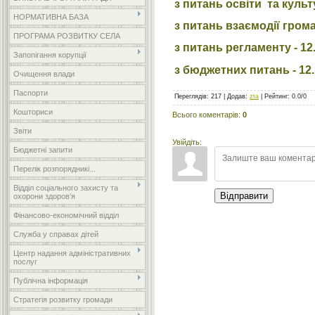
з питань освіти та культу
НОРМАТИВНА БАЗА
з питань взаємодії гром
ПРОГРАМА РОЗВИТКУ СЕЛА
з питань регламенту - 12.
Запопігання корупції
з бюджетних питань - 12.1
Очищення влади
Паспорти
Переглядів
:
217
|
Додав
:
zta
|
Рейтинг
:
0.0
/
0
Кошториси
Всього коментарів
:
0
Звіти
Увійдіть:
Бюджетні запити
Перелік розпорядникі...
Відділ соціального захисту та
Відправити
охорони здоров’я
Фінансово-економічний відділ
Служба у справах дітей
Центр надання адміністративних
послуг
Публічна інформація
Стратегія розвитку громади