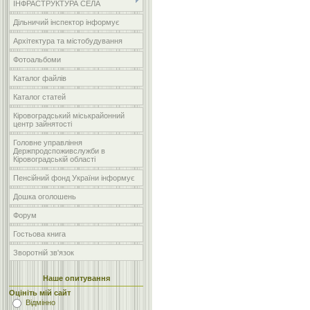
ІНФРАСТРУКТУРА СЕЛА
Дільничий інспектор інформує
Архітектура та містобудування
Фотоальбоми
Каталог файлів
Каталог статей
Кіровоградський міськрайонний
центр зайнятості
Головне управління
Держпродспоживслужби в
Кіровоградській області
Пенсійний фонд України інформує
Дошка оголошень
Форум
Гостьова книга
Зворотній зв'язок
Наше опитування
Оцініть мій сайт
Відмінно