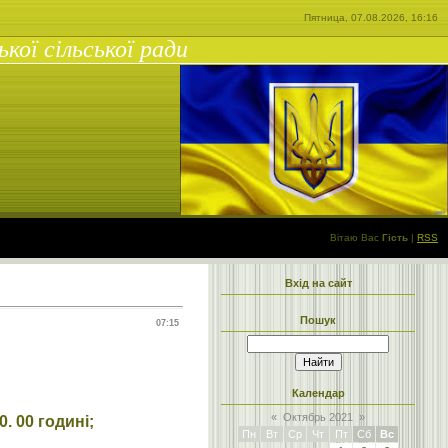
Пятница, 07.08.2026, 16:16
ої сільської ради
Вітаю Вас
Гість
|
RSS
Вхід на сайт
Пошук
07:15
Календар
«
Октябрь 2021
»
. 00 годині;
Пн
Вт
Ср
Чт
Пт
Сб
Вс