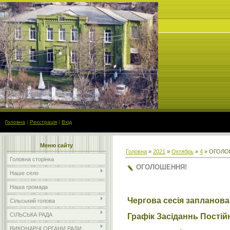
Головна
|
Реєстрація
|
Вхід
Меню сайту
Головна
»
2021
»
Октябрь
»
4
» ОГОЛО
Головна сторінка
ОГОЛОШЕННЯ!
Наше село
Наша громада
Чергова сесія запланован
Сільський голова
СІЛЬСЬКА РАДА
Графік Засіданнь Постійн
ВИКОНАВЧІ ОРГАНИ РАДИ