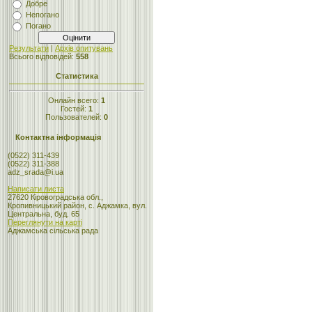
Добре
Непогано
Погано
Результати
|
Архів опитувань
Всього відповідей:
558
Статистика
Онлайн всего:
1
Гостей:
1
Пользователей:
0
Контактна інформація
(0522) 311-439
(0522) 311-388
adz_srada@i.ua
Написати листа
27620 Кіровоградська обл.,
Кропивницький район, с. Аджамка, вул.
Центральна, буд. 65
Переглянути на карті
Аджамська сільська рада