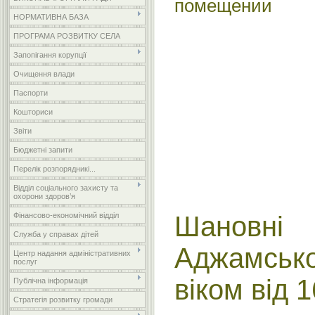
НОРМАТИВНА БАЗА
ПРОГРАМА РОЗВИТКУ СЕЛА
Запопігання корупції
Очищення влади
Паспорти
Кошториси
Звіти
Бюджетні запити
Перелік розпорядникі...
Відділ соціального захисту та
охорони здоров’я
Фінансово-економічний відділ
Шановн
Служба у справах дітей
Аджамсь
Центр надання адміністративних
послуг
віком від 1
Публічна інформація
Стратегія розвитку громади