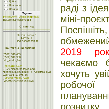
Добре
раді з ід
Непогано
Погано
міні-проєк
Результати
|
Архів опитувань
Всього відповідей:
558
Поспіш
Статистика
Онлайн всего:
1
обмежени
Гостей:
1
Пользователей:
0
2019 рок
Контактна інформація
(0522) 311-439
(0522) 311-388
чекаємо б
adz_srada@i.ua
Написати листа
27620 Кіровоградська обл.,
хочуть ув
Кропивницький район, с. Аджамка, вул.
Центральна, буд. 65
Переглянути на карті
Аджамська сільська рада
робочо
плануван
розвитку