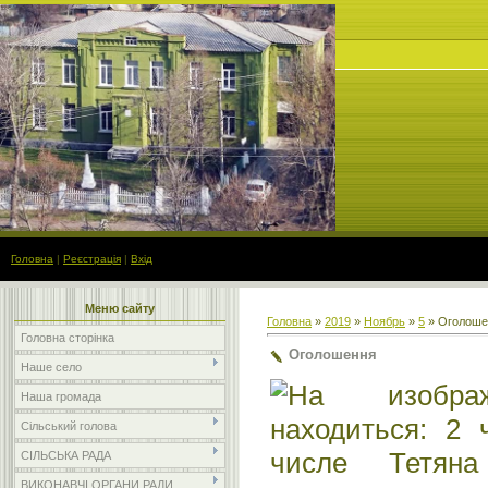
Головна
|
Реєстрація
|
Вхід
Меню сайту
Головна
»
2019
»
Ноябрь
»
5
» Оголоше
Головна сторінка
Оголошення
Наше село
Наша громада
Сільський голова
СІЛЬСЬКА РАДА
ВИКОНАВЧІ ОРГАНИ РАДИ