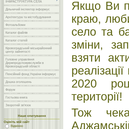
Якщо Ви п
ІНФРАСТРУКТУРА СЕЛА
Дільничий інспектор інформує
краю, люб
Архітектура та містобудування
Фотоальбоми
село та б
Каталог файлів
зміни, за
Каталог статей
Кіровоградський міськрайонний
центр зайнятості
взяти акт
Головне управління
Держпродспоживслужби в
реалізації 
Кіровоградській області
Пенсійний фонд України інформує
2020 ро
Дошка оголошень
Форум
території!
Гостьова книга
Зворотній зв'язок
Тож чек
Наше опитування
Аджамськ
Оцініть мій сайт
Відмінно