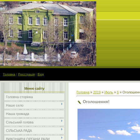
Головна
|
Реєстрація
|
Вхід
Меню сайту
Головна
»
2019
»
Июль
»
6
» Оголошенн
Головна сторінка
Оголошення!
Наше село
Наша громада
Сільський голова
СІЛЬСЬКА РАДА
ВИКОНАВЧІ ОРГАНИ РАДИ