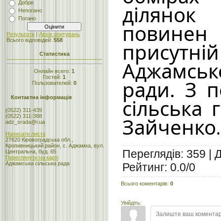
Добре
ділянок 
Непогано
Погано
повин
Результати
|
Архів опитувань
Всього відповідей:
558
присутній
Статистика
Аджамськ
Онлайн всего:
1
Гостей:
1
ради. З 
Пользователей:
0
Контактна інформація
сільська 
(0522) 311-439
(0522) 311-388
Зайченко
.
adz_srada@i.ua
Написати листа
27620 Кіровоградська обл.,
Кропивницький район, с. Аджамка, вул.
Переглядів
:
359
|
Центральна, буд. 65
Переглянути на карті
Аджамська сільська рада
Рейтинг
:
0.0
/
0
Всього коментарів
:
0
Увійдіть: