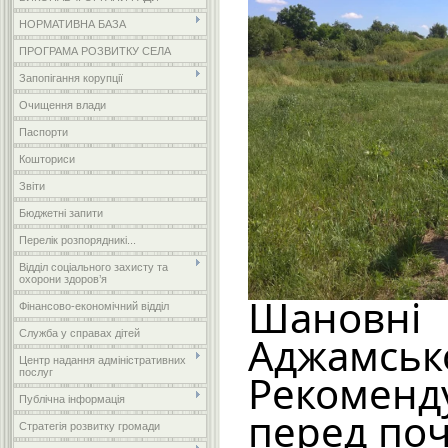
НОРМАТИВНА БАЗА
ПРОГРАМА РОЗВИТКУ СЕЛА
Запопігання корупції
Очищення влади
Паспорти
Кошториси
Звіти
Бюджетні запити
Перелік розпорядникі...
Відділ соціального захисту та
охорони здоров’я
Шановн
Фінансово-економічний відділ
Служба у справах дітей
Аджамськ
Центр надання адміністративних
послуг
Рекоме
Публічна інформація
перед поч
Стратегія розвитку громади