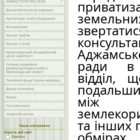
приватиза
ІНФРАСТРУКТУРА СЕЛА
Дільничий інспектор інформує
земельн
Архітектура та містобудування
зверт
Фотоальбоми
Каталог файлів
консул
Каталог статей
Аджамськ
Кіровоградський міськрайонний
центр зайнятості
ради в
Головне управління
Держпродспоживслужби в
відділ, 
Кіровоградській області
Пенсійний фонд України інформує
подальши
Дошка оголошень
між с
Форум
Гостьова книга
землекор
Зворотній зв'язок
та інших 
Наше опитування
обмірах
Оцініть мій сайт
Відмінно