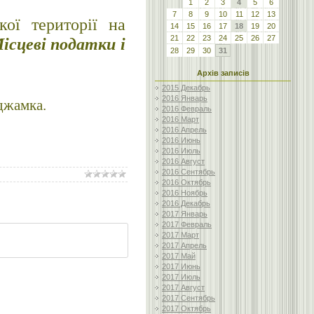
1
2
3
4
5
6
7
8
9
10
11
12
13
ої території на
14
15
16
17
18
19
20
21
22
23
24
25
26
27
ісцеві податки і
28
29
30
31
Архів записів
2015 Декабрь
2016 Январь
джамка.
2016 Февраль
2016 Март
2016 Апрель
2016 Июнь
2016 Июль
2016 Август
2016 Сентябрь
2016 Октябрь
2016 Ноябрь
2016 Декабрь
2017 Январь
2017 Февраль
2017 Март
2017 Апрель
2017 Май
2017 Июнь
2017 Июль
2017 Август
2017 Сентябрь
2017 Октябрь