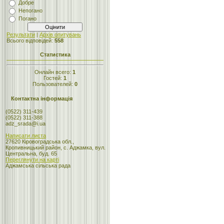
Добре
Непогано
Погано
Результати
|
Архів опитувань
Всього відповідей:
558
Статистика
Онлайн всего:
1
Гостей:
1
Пользователей:
0
Контактна інформація
(0522) 311-439
(0522) 311-388
adz_srada@i.ua
Написати листа
27620 Кіровоградська обл.,
Кропивницький район, с. Аджамка, вул.
Центральна, буд. 65
Переглянути на карті
Аджамська сільська рада