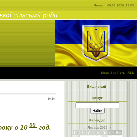
Четверг, 06.08.2026, 18:03
ої сільської ради
Вітаю Вас
Гість
|
RSS
Вхід на сайт
Пошук
10:16
Календар
00
року о 10
год.
«
Январь 2019
»
Пн
Вт
Ср
Чт
Пт
Сб
Вс