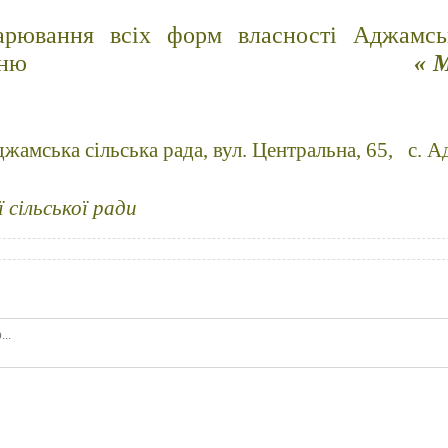
арювання всіх форм власності Аджамськ
ння по питанню
« М
амська сільська рада, вул. Центральна, 65, с. А
сільської ради