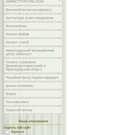
ІНФРАСТРУКТУРА СЕЛА
Дільничий інспектор інформує
Архітектура та містобудування
Фотоальбоми
Каталог файлів
Каталог статей
Кіровоградський міськрайонний
центр зайнятості
Головне управління
Держпродспоживслужби в
Кіровоградській області
Пенсійний фонд України інформує
Дошка оголошень
Форум
Гостьова книга
Зворотній зв'язок
Наше опитування
Оцініть мій сайт
Відмінно