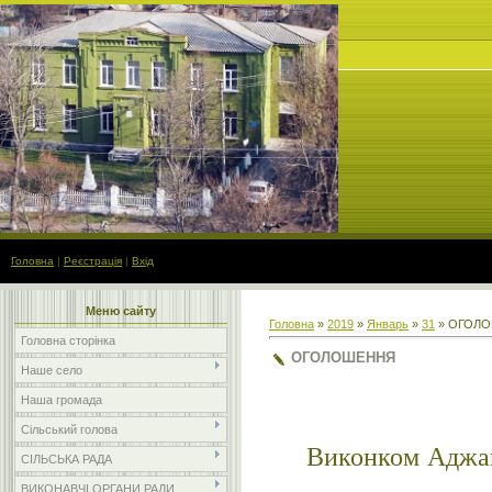
Головна
|
Реєстрація
|
Вхід
Меню сайту
Головна
»
2019
»
Январь
»
31
» ОГОЛ
Головна сторінка
ОГОЛОШЕННЯ
Наше село
Наша громада
Сільський голова
Виконком Аджамсь
СІЛЬСЬКА РАДА
ВИКОНАВЧІ ОРГАНИ РАДИ