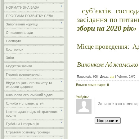
НОРМАТИВНА БАЗА
суб’єктів господ
ПРОГРАМА РОЗВИТКУ СЕЛА
засіда
Запопігання корупції
збори на 2020 рік»
Очищення влади
Паспорти
Місце проведення: Адж
Кошториси
Звіти
Виконком Аджамської 
Бюджетні запити
Перелік розпорядникі...
Переглядів
:
668
|
Додав
:
zta
|
Рейтинг
:
0.0
/
0
Відділ соціального захисту та
Всього коментарів
:
0
охорони здоров’я
Фінансово-економічний відділ
Увійдіть:
Служба у справах дітей
Центр надання адміністративних
послуг
Відправити
Публічна інформація
Стратегія розвитку громади