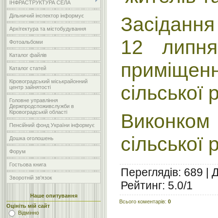
ІНФРАСТРУКТУРА СЕЛА
Дільничий інспектор інформує
Засідання
Архітектура та містобудування
12 липн
Фотоальбоми
Каталог файлів
приміщенн
Каталог статей
Кіровоградський міськрайонний
сільської 
центр зайнятості
Головне управління
Держпродспоживслужби в
Кіровоградській області
Виконком
Пенсійний фонд України інформує
сільської 
Дошка оголошень
Форум
Гостьова книга
Переглядів
:
689
|
Зворотній зв'язок
Рейтинг
:
5.0
/
1
Наше опитування
Всього коментарів
:
0
Оцініть мій сайт
Відмінно