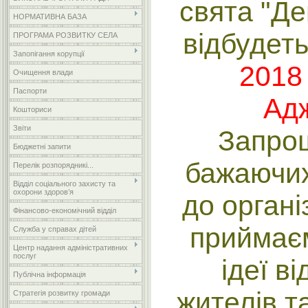
свята "Де
НОРМАТИВНА БАЗА
відбудет
ПРОГРАМА РОЗВИТКУ СЕЛА
Запопігання корупції
2018 
Очищення влади
Паспорти
Ад
Кошториси
Звіти
Запрош
Бюджетні запити
бажаючих
Перелік розпорядникі...
Відділ соціального захисту та
охорони здоров’я
до органі
Фінансово-економічний відділ
приймаєм
Служба у справах дітей
Центр надання адміністративних
послуг
ідеї в
Публічна інформація
жителів т
Стратегія розвитку громади