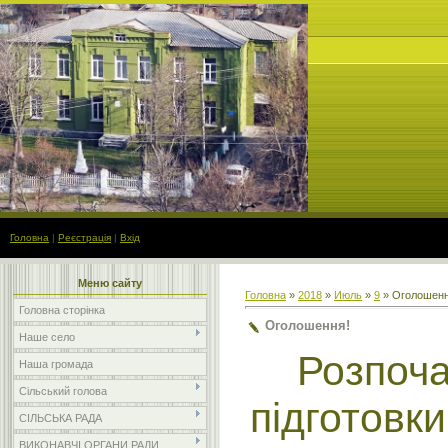
Головна
|
Реєстрація
|
Вхід
Меню сайту
Головна
»
2018
»
Июль
»
9
» Оголошенн
Головна сторінка
Оголошення!
Наше село
Розпоча
Наша громада
Сільський голова
підготовки
СІЛЬСЬКА РАДА
ВИКОНАВЧІ ОРГАНИ РАДИ