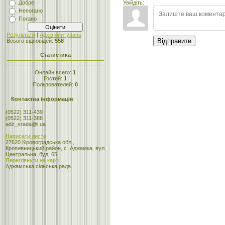
Увійдіть:
Добре
Непогано
Погано
Результати
|
Архів опитувань
Відправити
Всього відповідей:
558
Статистика
Онлайн всего:
1
Гостей:
1
Пользователей:
0
Контактна інформація
(0522) 311-439
(0522) 311-388
adz_srada@i.ua
Написати листа
27620 Кіровоградська обл.,
Кропивницький район, с. Аджамка, вул.
Центральна, буд. 65
Переглянути на карті
Аджамська сільська рада