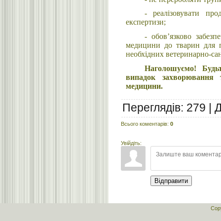
- реалізовувати про
експертизи;
- обов’язково забезп
медицини до тварин для п
необхідних ветеринарно-сан
Наголошуємо! Будь
випадок захворювання т
медицини
.
Переглядів
:
279
|
Всього коментарів
:
0
Увійдіть:
Відправити
Cop