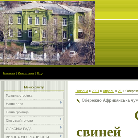
Головна
|
Реєстрація
|
Вхід
Меню сайту
Головна
»
2021
»
Апрель
»
21
» Обереж
Головна сторінка
Обережно Африканська чум
Наше село
Наша громада
Сільський голова
свиней
СІЛЬСЬКА РАДА
ВИКОНАВЧІ ОРГАНИ РАДИ