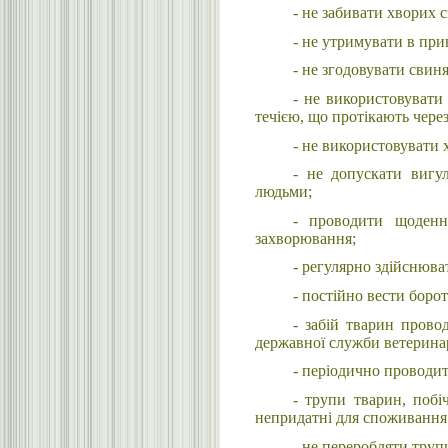
- не забивати хворих 
- не утримувати в пр
- не згодовувати свин
- не використовувати
течією, що протікають через
- не використовувати х
- не допускати вигу
людьми;
- проводити щоденн
захворювання;
- регулярно здійснюва
- постійно вести борот
- забій тварин прово
державної служби ветерина
- періодично проводит
- трупи тварин, побі
непридатні для споживання
- не переробляти труп