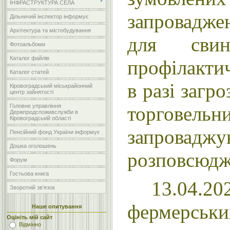
ІНФРАСТРУКТУРА СЕЛА
запровадж
Дільничий інспектор інформує
Архітектура та містобудування
для свино
Фотоальбоми
Каталог файлів
профілактич
Каталог статей
в разі загр
Кіровоградський міськрайонний
центр зайнятості
торговел
Головне управління
Держпродспоживслужби в
Кіровоградській області
запровадж
Пенсійний фонд України інформує
Дошка оголошень
розповсюд
Форум
Гостьова книга
13.04.20
Зворотній зв'язок
фермерсь
Наше опитування
Оцініть мій сайт
Відмінно