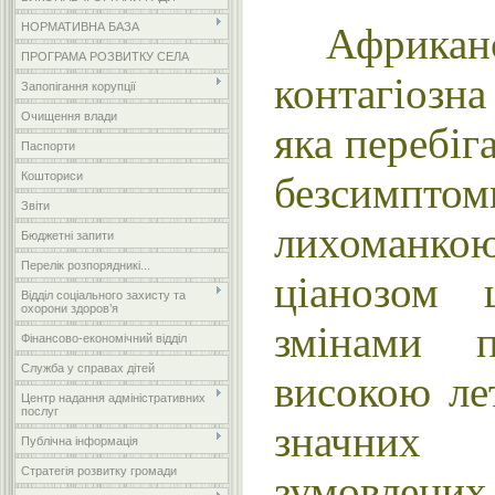
Африк
НОРМАТИВНА БАЗА
ПРОГРАМА РОЗВИТКУ СЕЛА
контагіозна
Запопігання корупції
Очищення влади
яка перебіг
Паспорти
безсимпт
Кошториси
Звіти
лихоманко
Бюджетні запити
Перелік розпорядникі...
ціанозом 
Відділ соціального захисту та
охорони здоров’я
змінами п
Фінансово-економічний відділ
Служба у справах дітей
високою ле
Центр надання адміністративних
послуг
значних 
Публічна інформація
Стратегія розвитку громади
зумовлен