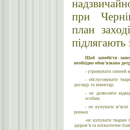
надзвичайн
при Черні
план заход
підлягають 
Щоб запобігти зане
необхідно обов’язково до
- утримувати свиней в
- обслуговувати тва
догляду та інвентар;
- не дозволяти відв
особам;
- не купувати м’ясні
ринках
-не купувати тварин 
здоров’я та епізоотичне бл