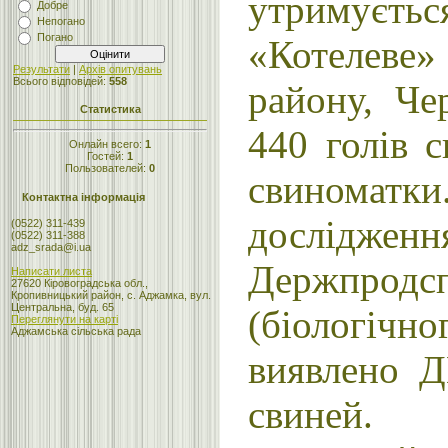
утримуєть
Добре
Непогано
Погано
«Котелеве»
Результати
|
Архів опитувань
Всього відповідей:
558
району, Чер
Статистика
440 голів с
Онлайн всего:
1
Гостей:
1
Пользователей:
0
свинома
Контактна інформація
досл
(0522) 311-439
(0522) 311-388
adz_srada@i.ua
Держпродс
Написати листа
27620 Кіровоградська обл.,
Кропивницький район, с. Аджамка, вул.
Центральна, буд. 65
(біологічн
Переглянути на карті
Аджамська сільська рада
виявлено Д
свиней.