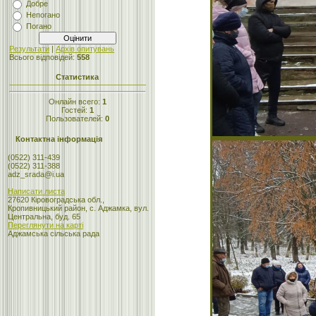
Добре
Непогано
Погано
Результати
|
Архів опитувань
Всього відповідей:
558
Статистика
Онлайн всего:
1
Гостей:
1
Пользователей:
0
Контактна інформація
(0522) 311-439
(0522) 311-388
adz_srada@i.ua
Написати листа
27620 Кіровоградська обл.,
Кропивницький район, с. Аджамка, вул.
Центральна, буд. 65
Переглянути на карті
Аджамська сільська рада