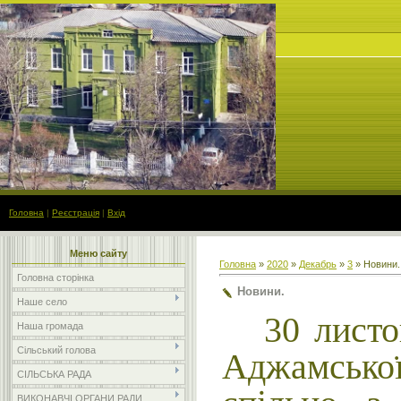
Головна
|
Реєстрація
|
Вхід
Меню сайту
Головна
»
2020
»
Декабрь
»
3
» Новини.
Головна сторінка
Новини.
Наше село
30 листо
Наша громада
Сільський голова
Аджамської
СІЛЬСЬКА РАДА
ВИКОНАВЧІ ОРГАНИ РАДИ