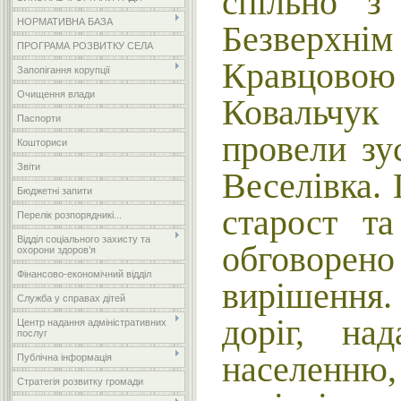
спільно з
НОРМАТИВНА БАЗА
Безверхн
ПРОГРАМА РОЗВИТКУ СЕЛА
Кравцовою
Запопігання корупції
Очищення влади
Ковальчу
Паспорти
провели зу
Кошториси
Звіти
Веселівка.
Бюджетні запити
старост та
Перелік розпорядникі...
Відділ соціального захисту та
обговорено
охорони здоров’я
Фінансово-економічний відділ
вирішення.
Служба у справах дітей
доріг, на
Центр надання адміністративних
послуг
населенн
Публічна інформація
Стратегія розвитку громади