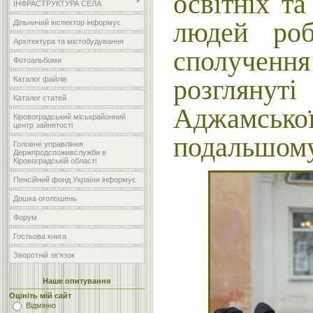
освітніх та
ІНФРАСТРУКТУРА СЕЛА
людей роб
Дільничий інспектор інформує
Архітектура та містобудування
сполучення
Фотоальбоми
розглянуті
Каталог файлів
Каталог статей
Аджамсько
Кіровоградський міськрайонний
центр зайнятості
подальшому
Головне управління
Держпродспоживслужби в
Кіровоградській області
Пенсійний фонд України інформує
Дошка оголошень
Форум
Гостьова книга
Зворотній зв'язок
Наше опитування
Оцініть мій сайт
Відмінно