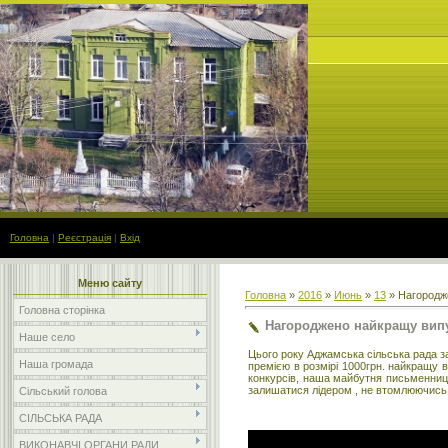
Головна
|
Реєстрація
|
Вхід
Меню сайту
Головна
»
2016
»
Июнь
»
13
» Нагородже
Головна сторінка
Нагороджено найкращу випу
Наше село
Цього року Аджамська сільська рада з
Наша громада
премією в розмірі 1000грн. найкращ
конкурсів, наша майбутня письменниця
залишатися лідером , не втомлюючись
Сільський голова
СІЛЬСЬКА РАДА
ВИКОНАВЧІ ОРГАНИ РАДИ