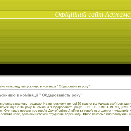
Офіційний сайт Аджамськ
но найкращу випускницю в номінації " Обдарованість року"
скницю в номінації " Обдарованість року"
апочаткувала нову традицію. На випускному вечорі 30 травня від Аджамської громади
у випускницю 2016 року в номінації "Обдарованість року" ПОЛЯК ЮЛІЮ ВОЛОДИМИР
, Юля пише новели про героїв Другої світової війни та героїв сьогодення - учасник
 осягати нове, долаючи небачені труднощі і перешкоди. Щиро бажаємо благополуччя 