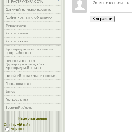
ІНФРАСТРУКТУРА СЕЛА
Дільничий інспектор інформує
Архітектура та містобудування
Відправити
Фотоальбоми
Каталог файлів
Каталог статей
Кіровоградський міськрайонний
центр зайнятості
Головне управління
Держпродспоживслужби в
Кіровоградській області
Пенсійний фонд України інформує
Дошка оголошень
Форум
Гостьова книга
Зворотній зв'язок
Наше опитування
Оцініть мій сайт
Відмінно