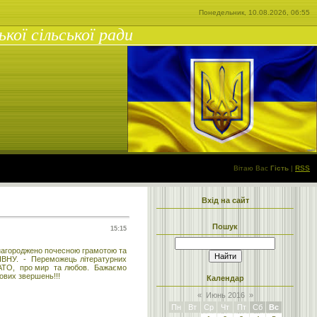
Понедельник, 10.08.2026, 06:55
ої сільської ради
Вітаю Вас
Гість
|
RSS
Вхід на сайт
Пошук
15:15
 нагороджено почесною грамотою та
ІВНУ. - Переможець літературних
ів АТО, про мир та любов. Бажаємо
і нових звершень!!!
Календар
«
Июнь 2016
»
Пн
Вт
Ср
Чт
Пт
Сб
Вс