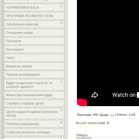
НОРМАТИВНА БАЗА
ПРОГРАМА РОЗВИТКУ СЕЛА
Запопігання корупції
Очищення влади
Паспорти
Кошториси
Звіти
Бюджетні запити
Перелік розпорядникі...
Відділ соціального захисту та
охорони здоров’я
Фінансово-економічний відділ
Служба у справах дітей
Центр надання адміністративних
Переглядів
:
606
|
Додав
:
zta
|
Рейтинг
:
0.0
/
0
послуг
Всього коментарів
:
0
Публічна інформація
Стратегія розвитку громади
Увійдіть: