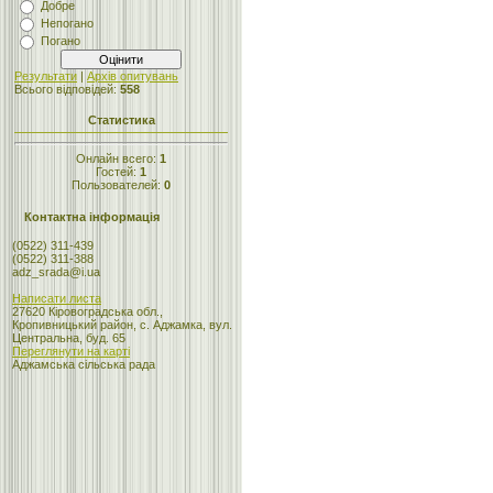
Добре
Непогано
Погано
Результати
|
Архів опитувань
Всього відповідей:
558
Статистика
Онлайн всего:
1
Гостей:
1
Пользователей:
0
Контактна інформація
(0522) 311-439
(0522) 311-388
adz_srada@i.ua
Написати листа
27620 Кіровоградська обл.,
Кропивницький район, с. Аджамка, вул.
Центральна, буд. 65
Переглянути на карті
Аджамська сільська рада