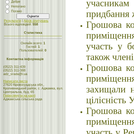
учасникам
Добре
Непогано
придбання
Погано
Результати
|
Архів опитувань
Грошова ко
Всього відповідей:
558
приміщенн
Статистика
участь у б
Онлайн всего:
1
Гостей:
1
Пользователей:
0
також члені
Контактна інформація
Грошова ко
(0522) 311-439
(0522) 311-388
adz_srada@i.ua
приміщенн
Написати листа
27620 Кіровоградська обл.,
захищали н
Кропивницький район, с. Аджамка, вул.
Центральна, буд. 65
Переглянути на карті
цілісність
Аджамська сільська рада
Грошова ко
приміщенн
участь у Ре