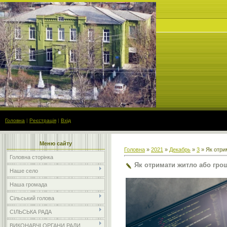
Головна
|
Реєстрація
|
Вхід
Меню сайту
Головна
»
2021
»
Декабрь
»
3
» Як отри
Головна сторінка
Як отримати житло або грош
Наше село
Наша громада
Сільський голова
СІЛЬСЬКА РАДА
ВИКОНАВЧІ ОРГАНИ РАДИ