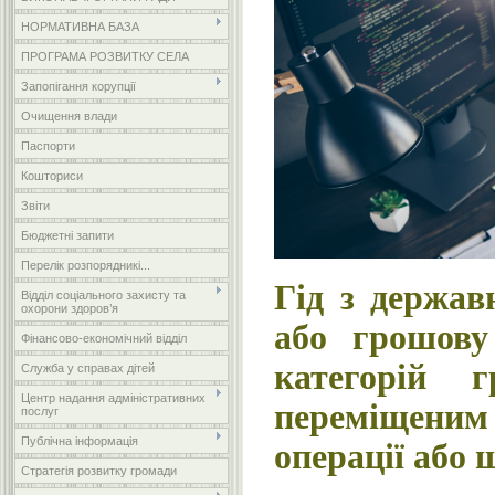
НОРМАТИВНА БАЗА
ПРОГРАМА РОЗВИТКУ СЕЛА
Запопігання корупції
Очищення влади
Паспорти
Кошториси
Звіти
Бюджетні запити
Перелік розпорядникі...
Гід з держав
Відділ соціального захисту та
охорони здоров’я
або грошову
Фінансово-економічний відділ
категорій г
Служба у справах дітей
Центр надання адміністративних
переміщеним
послуг
Публічна інформація
операції або
Стратегія розвитку громади