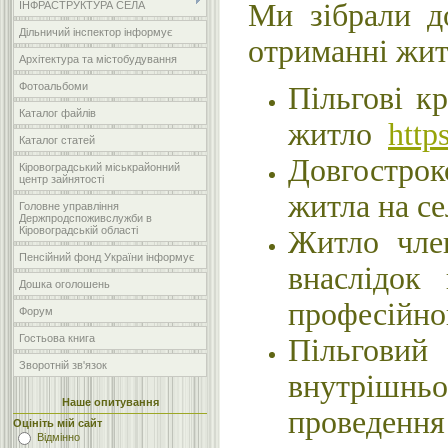
Ми зібрали д
ІНФРАСТРУКТУРА СЕЛА
Дільничий інспектор інформує
отриманні жит
Архітектура та містобудування
Фотоальбоми
Пільгові к
Каталог файлів
житло
http
Каталог статей
Довгострок
Кіровоградський міськрайонний
центр зайнятості
житла на с
Головне управління
Держпродспоживслужби в
Кіровоградській області
Житло член
Пенсійний фонд України інформує
внаслідок
Дошка оголошень
професійн
Форум
Гостьова книга
Пільгови
Зворотній зв'язок
внутрішн
Наше опитування
проведенн
Оцініть мій сайт
Відмінно