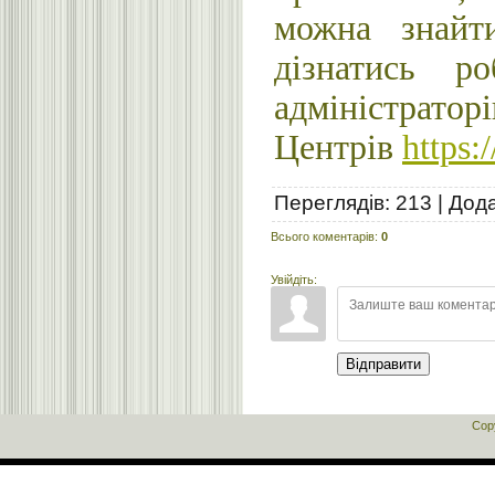
можна знайт
дізнатись р
адмініс
Центрів
https:
Переглядів
:
213
|
Дод
Всього коментарів
:
0
Увійдіть:
Відправити
Cop