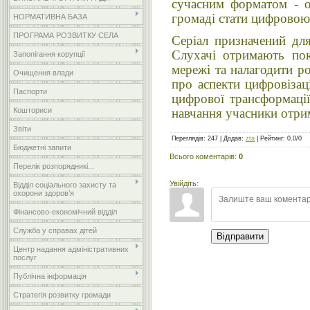
сучасним форматом - ос
громаді стати цифровою
НОРМАТИВНА БАЗА
ПРОГРАМА РОЗВИТКУ СЕЛА
Серіал призначений дл
Слухачі отримають покр
Запопігання корупції
мережі та налагодити р
Очищення влади
про аспекти цифровізац
Паспорти
цифрової трансформаці
навчання учасники отри
Кошториси
Звіти
Переглядів
:
247
|
Додав
:
zta
|
Рейтинг
:
0.0
/
0
Бюджетні запити
Всього коментарів
:
0
Перелік розпорядникі...
Увійдіть:
Відділ соціального захисту та
охорони здоров’я
Фінансово-економічний відділ
Служба у справах дітей
Відправити
Центр надання адміністративних
послуг
Публічна інформація
Стратегія розвитку громади