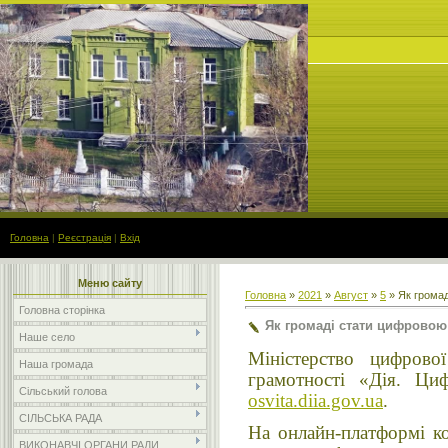
Головна
|
Реєстрація
|
Вхід
Меню сайту
Головна
»
2021
»
Август
»
5
» Як грома
Головна сторінка
Як громаді стати цифровою
Наше село
Міністерство цифрово
Наша громада
грамотності «Дія. Циф
Сільський голова
osvita.diia.gov.ua
.
СІЛЬСЬКА РАДА
На онлайн-платформі к
ВИКОНАВЧІ ОРГАНИ РАДИ