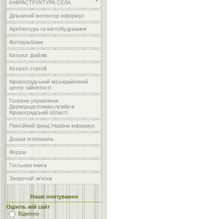
ІНФРАСТРУКТУРА СЕЛА
Дільничий інспектор інформує
Архітектура та містобудування
Фотоальбоми
Каталог файлів
Каталог статей
Кіровоградський міськрайонний
центр зайнятості
Головне управління
Держпродспоживслужби в
Кіровоградській області
Пенсійний фонд України інформує
Дошка оголошень
Форум
Гостьова книга
Зворотній зв'язок
Наше опитування
Оцініть мій сайт
Відмінно