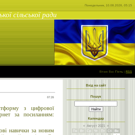
Понедельник, 10.08.2026, 05:15
ої сільської ради
Вітаю Вас
Гість
|
RSS
Вхід на сайт
Пошук
07:26
латформу з цифрової
рнет за посиланням:
Календар
«
Август 2021
»
ові навички за новим
Пн
Вт
Ср
Чт
Пт
Сб
Вс