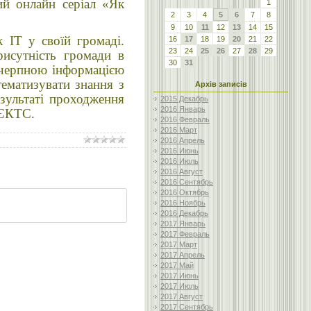
ий онлайн серіал «Як
1
2
3
4
5
6
7
8
9
10
11
12
13
14
15
 IT у своїй громаді.
16
17
18
19
20
21
22
23
24
25
26
27
28
29
рисутність громади в
30
31
вичерпною інформацією
тематизувати знання з
Архів записів
зультаті проходження
2015 Декабрь
2016 Январь
 ЄКТС.
2016 Февраль
2016 Март
2016 Апрель
2016 Июнь
2016 Июль
2016 Август
2016 Сентябрь
2016 Октябрь
2016 Ноябрь
2016 Декабрь
2017 Январь
2017 Февраль
2017 Март
2017 Апрель
2017 Май
2017 Июнь
2017 Июль
2017 Август
2017 Сентябрь