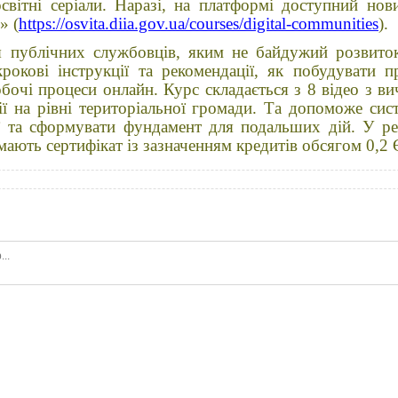
вітні серіали. Наразі, на платформі доступний нов
» (
https://osvita.diia.gov.ua/courses/digital-communities
).
я публічних службовців, яким не байдужий розвиток
окові інструкції та рекомендації, як побудувати п
обочі процеси онлайн. Курс складається з 8 відео з 
ії на рівні територіальної громади. Та допоможе сис
ї та сформувати фундамент для подальших дій. У ре
мають сертифікат із зазначенням кредитів обсягом 0,2