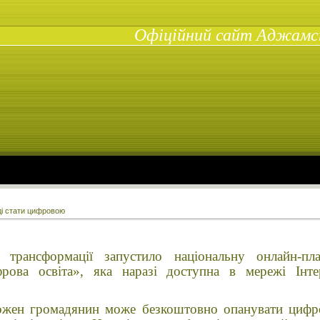
Офіційний сайт Аджамськ
ді стати цифровою
ї трансформації запустило національну онлайн-п
рова освіта», яка наразі доступна в мережі Інте
ожен громадянин може безкоштовно опанувати цифр