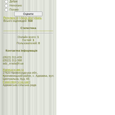
Добре
Непогано
Погано
Результати
|
Архів опитувань
Всього відповідей:
558
Статистика
Онлайн всего:
1
Гостей:
1
Пользователей:
0
Контактна інформація
(0522) 311-439
(0522) 311-388
adz_srada@i.ua
Написати листа
27620 Кіровоградська обл.,
Кропивницький район, с. Аджамка, вул.
Центральна, буд. 65
Переглянути на карті
Аджамська сільська рада