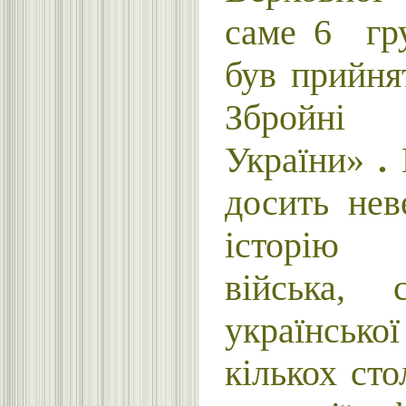
саме 6 гр
був прийня
Зброй
України
»
.
досить нев
історію 
війська, 
українськ
кількох стол