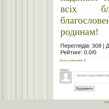
всіх б
благослове
родинам!
Переглядів
:
308
|
Рейтинг
:
0.0
/
0
Всього коментарів
:
0
Увійдіть:
Відправити
Cop