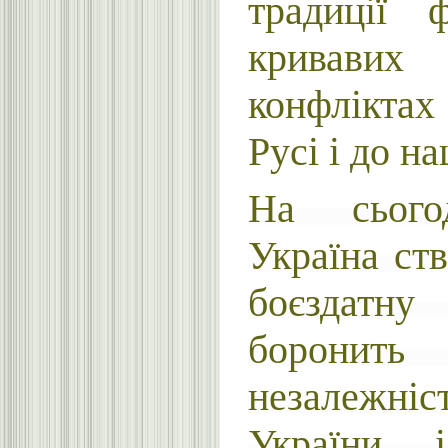
традиції 
кривави
конфліктах
Русі і до н
На сього
Україна ст
боєздатн
борон
незалежні
України і