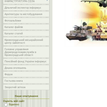
ІНФРАСТРУКТУРА СЕЛА
Дільничий інспектор інформує
Архітектура та містобудування
Фотоальбоми
Каталог файлів
Каталог статей
Кіровоградський міськрайонний
центр зайнятості
Головне управління
Держпродспоживслужби в
Кіровоградській області
Пенсійний фонд України інформує
Дошка оголошень
Форум
Гостьова книга
Зворотній зв'язок
Наше опитування
Оцініть мій сайт
Відмінно