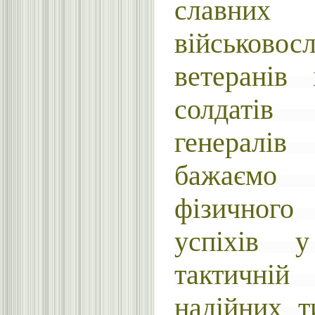
славних
військовос
ветеранів 
солдатів
генералів
бажаємо
фізичног
успіхів 
тактичній
надійних т