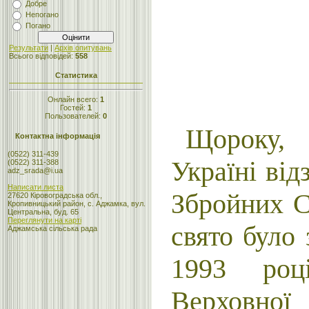
Добре
Непогано
Погано
Результати
|
Архів опитувань
Всього відповідей:
558
Статистика
Онлайн всего:
1
Гостей:
1
Пользователей:
0
Щороку,
Контактна інформація
(0522) 311-439
Україні від
(0522) 311-388
adz_srada@i.ua
Написати листа
Збройних С
27620 Кіровоградська обл.,
Кропивницький район, с. Аджамка, вул.
Центральна, буд. 65
Переглянути на карті
свято було
Аджамська сільська рада
1993 роц
Верховно