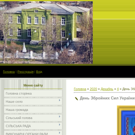
Головна
|
Реєстрація
|
Вхід
Меню сайту
Головна
»
2020
»
Декабрь
»
4
» День Зб
Головна сторінка
День Збройних Сил України
Наше село
Наша громада
Сільський голова
СІЛЬСЬКА РАДА
ВИКОНАВЧІ ОРГАНИ РАДИ