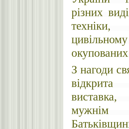
різних вид
техніки
цивільном
окупованих 
З нагоди св
відкрит
виставка,
мужнім 
Батьківщин