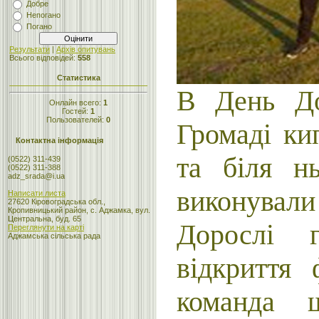
Добре
Непогано
Погано
Результати
|
Архів опитувань
Всього відповідей:
558
Статистика
В День До
Онлайн всего:
1
Гостей:
1
Пользователей:
0
Громаді кип
Контактна інформація
та біля нь
(0522) 311-439
(0522) 311-388
adz_srada@i.ua
виконувал
Написати листа
27620 Кіровоградська обл.,
Кропивницький район, с. Аджамка, вул.
Центральна, буд. 65
Дорослі г
Переглянути на карті
Аджамська сільська рада
відкриття 
команда ш