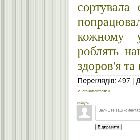
сортувала 
попрацюва
кожному 
роблять на
здоров'я та
Переглядів
:
497
|
Всього коментарів
:
0
Увійдіть:
Відправити