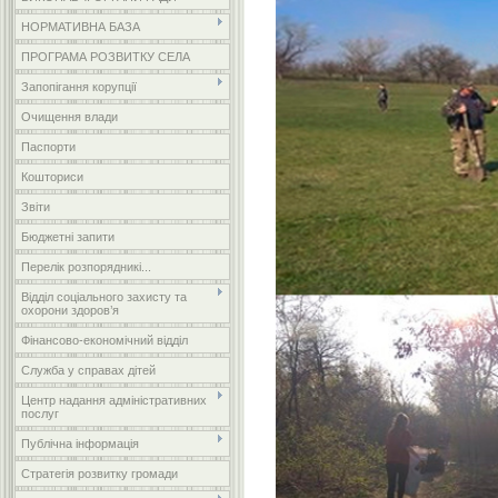
НОРМАТИВНА БАЗА
ПРОГРАМА РОЗВИТКУ СЕЛА
Запопігання корупції
Очищення влади
Паспорти
Кошториси
Звіти
Бюджетні запити
Перелік розпорядникі...
Відділ соціального захисту та
охорони здоров’я
Фінансово-економічний відділ
Служба у справах дітей
Центр надання адміністративних
послуг
Публічна інформація
Стратегія розвитку громади