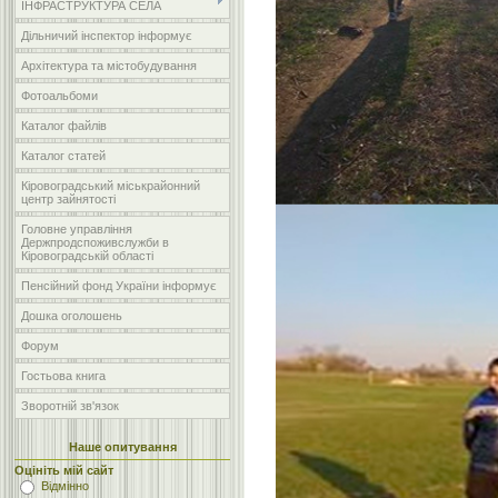
ІНФРАСТРУКТУРА СЕЛА
Дільничий інспектор інформує
Архітектура та містобудування
Фотоальбоми
Каталог файлів
Каталог статей
Кіровоградський міськрайонний
центр зайнятості
Головне управління
Держпродспоживслужби в
Кіровоградській області
Пенсійний фонд України інформує
Дошка оголошень
Форум
Гостьова книга
Зворотній зв'язок
Наше опитування
Оцініть мій сайт
Відмінно