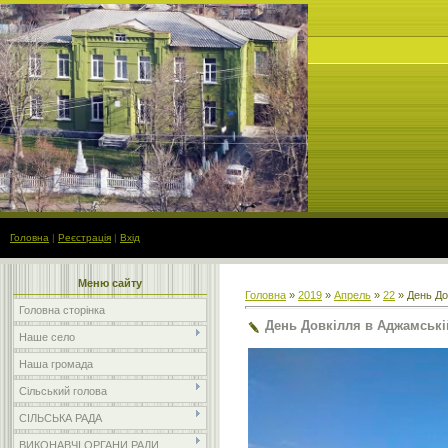
Головна
|
Реєстрація
|
Вхід
Меню сайту
Головна
»
2019
»
Апрель
»
22
» День До
Головна сторінка
День Довкілля в Аджамські
Наше село
Наша громада
Сільський голова
СІЛЬСЬКА РАДА
ВИКОНАВЧІ ОРГАНИ РАДИ