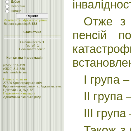
інваліднос
Добре
Непогано
Погано
Отже з 
Результати
|
Архів опитувань
Всього відповідей:
558
пенсій по
Статистика
Онлайн всего:
1
катастро
Гостей:
1
Пользователей:
0
встановлен
Контактна інформація
(0522) 311-439
(0522) 311-388
adz_srada@i.ua
І група –
Написати листа
27620 Кіровоградська обл.,
Кропивницький район, с. Аджамка, вул.
Центральна, буд. 65
ІІ група 
Переглянути на карті
Аджамська сільська рада
ІІІ група
Також з 