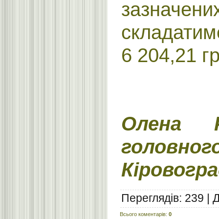
зазначен
складатиме
6 204,21 гр
Олена Р
головного
Кіровогра
Переглядів
:
239
|
Всього коментарів
:
0