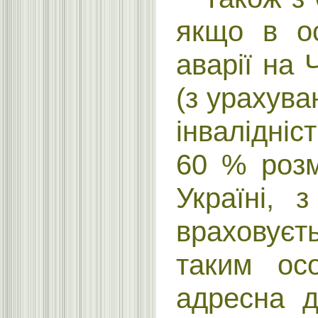
якщо в ос
аварії на
(з урахува
інвалідніст
60 % розм
Україні, 
враховуєть
таким ос
адресна д