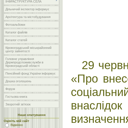
ІНФРАСТРУКТУРА СЕЛА
Дільничий інспектор інформує
Архітектура та містобудування
Фотоальбоми
Каталог файлів
Каталог статей
Кіровоградський міськрайонний
центр зайнятості
Головне управління
29 червн
Держпродспоживслужби в
Кіровоградській області
Пенсійний фонд України інформує
«Про внес
Дошка оголошень
соціальн
Форум
Гостьова книга
внаслідок
Зворотній зв'язок
визначен
Наше опитування
Оцініть мій сайт
Відмінно