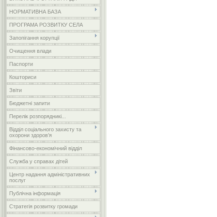
НОРМАТИВНА БАЗА
ПРОГРАМА РОЗВИТКУ СЕЛА
Запопігання корупції
Очищення влади
Паспорти
Кошториси
Звіти
Бюджетні запити
Перелік розпорядникі...
Відділ соціального захисту та
охорони здоров’я
Фінансово-економічний відділ
Служба у справах дітей
Центр надання адміністративних
послуг
Публічна інформація
Стратегія розвитку громади