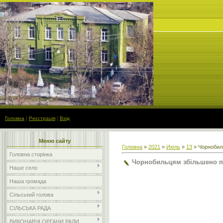
Головна
|
Реєстрація
|
Вхід
Меню сайту
Головна
»
2021
»
Июль
»
13
» Чорнобил
Головна сторінка
Чорнобильцям збільшено п
Наше село
Наша громада
Сільський голова
СІЛЬСЬКА РАДА
ВИКОНАВЧІ ОРГАНИ РАДИ