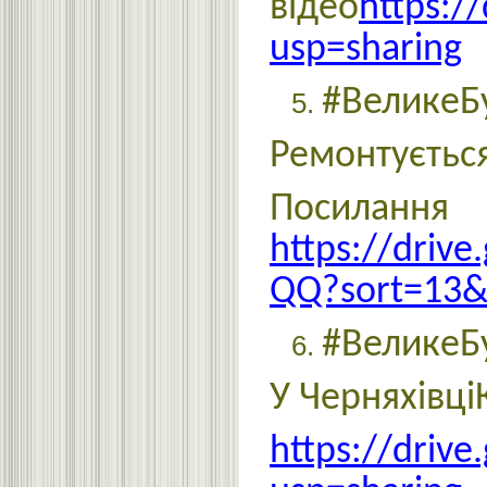
відео
https:/
usp=sharing
#ВеликеБ
Ремонтується
По
https://driv
QQ?sort=13&
#ВеликеБ
У Черняхівці
https://driv