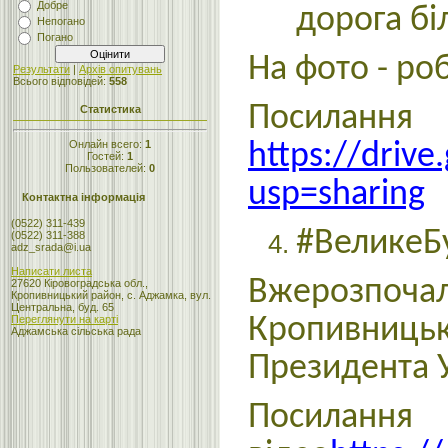
Добре
дорога бі
Непогано
Погано
На фото - ро
Результати
|
Архів опитувань
Всього відповідей:
558
По
Статистика
Онлайн всего:
1
https://dri
Гостей:
1
Пользователей:
0
usp=sharing
Контактна інформація
(0522) 311-439
#ВеликеБ
(0522) 311-388
adz_srada@i.ua
Написати листа
Вжерозпоча
27620 Кіровоградська обл.,
Кропивницький район, с. Аджамка, вул.
Центральна, буд. 65
Кропивниць
Переглянути на карті
Аджамська сільська рада
Президента 
П