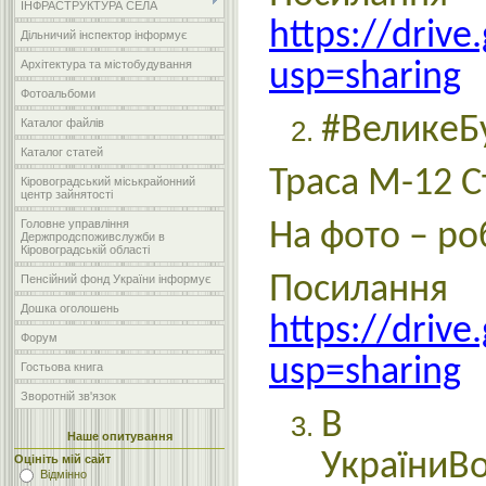
ІНФРАСТРУКТУРА СЕЛА
https://driv
Дільничий інспектор інформує
Архітектура та містобудування
usp=sharing
Фотоальбоми
#ВеликеБ
Каталог файлів
Каталог статей
Траса М-12 
Кіровоградський міськрайонний
центр зайнятості
Головне управління
На фото – ро
Держпродспоживслужби в
Кіровоградській області
По
Пенсійний фонд України інформує
Дошка оголошень
https://dri
Форум
usp=sharing
Гостьова книга
Зворотній зв'язок
В р
Наше опитування
УкраїниВ
Оцініть мій сайт
Відмінно