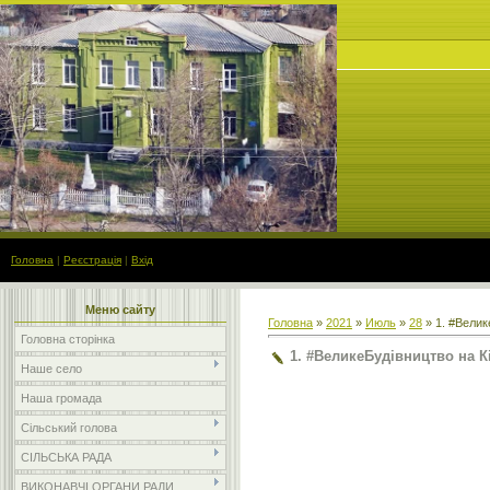
Головна
|
Реєстрація
|
Вхід
Меню сайту
Головна
»
2021
»
Июль
»
28
» 1. #Велик
Головна сторінка
1. #ВеликеБудівництво на 
Наше село
Наша громада
Сільський голова
СІЛЬСЬКА РАДА
ВИКОНАВЧІ ОРГАНИ РАДИ