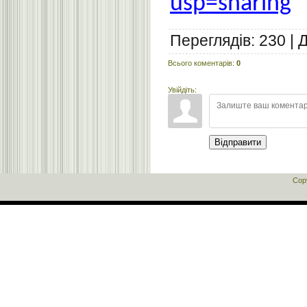
usp=sharing
Переглядів
:
230
|
Всього коментарів
:
0
Увійдіть:
Відправити
Cop