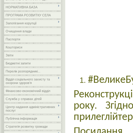
НОРМАТИВНА БАЗА
ПРОГРАМА РОЗВИТКУ СЕЛА
Запопігання корупції
Очищення влади
Паспорти
Кошториси
Звіти
Бюджетні запити
Перелік розпорядникі...
#ВеликеБ
Відділ соціального захисту та
охорони здоров’я
Фінансово-економічний відділ
Реконструкц
Служба у справах дітей
року. Згід
Центр надання адміністративних
послуг
прилеглійтер
Публічна інформація
Стратегія розвитку громади
По