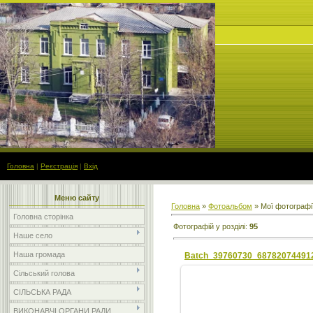
Головна
|
Реєстрація
|
Вхід
Меню сайту
Головна
»
Фотоальбом
» Мої фотографі
Головна сторінка
Фотографій у розділі
:
95
Наше село
Наша громада
Сільський голова
СІЛЬСЬКА РАДА
ВИКОНАВЧІ ОРГАНИ РАДИ
22.08.2018