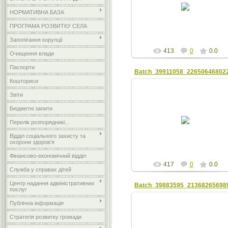
НОРМАТИВНА БАЗА
zta
ПРОГРАМА РОЗВИТКУ СЕЛА
Запопігання корупції
413
0
0.0
Очищення влади
Паспорти
Кошториси
Звіти
Бюджетні запити
22.08.2018
Перелік розпорядникі...
zta
Відділ соціального захисту та
охорони здоров’я
Фінансово-економічний відділ
417
0
0.0
Служба у справах дітей
Центр надання адміністративних
послуг
Публічна інформація
Стратегія розвитку громади
22.08.2018