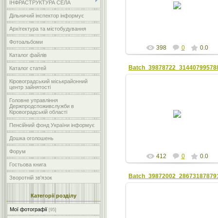
ІНФРАСТРУКТУРА СЕЛА
zta
Дільничий інспектор інформує
Архітектура та містобудування
Фотоальбоми
398
0
0.0
Каталог файлів
Каталог статей
Кіровоградський міськрайонний
центр зайнятості
Головне управління
Держпродспоживслужби в
22.08.2018
Кіровоградській області
zta
Пенсійний фонд України інформує
Дошка оголошень
Форум
412
0
0.0
Гостьова книга
Зворотній зв'язок
Категорії розділу
Мої фотографії
[95]
22.08.2018