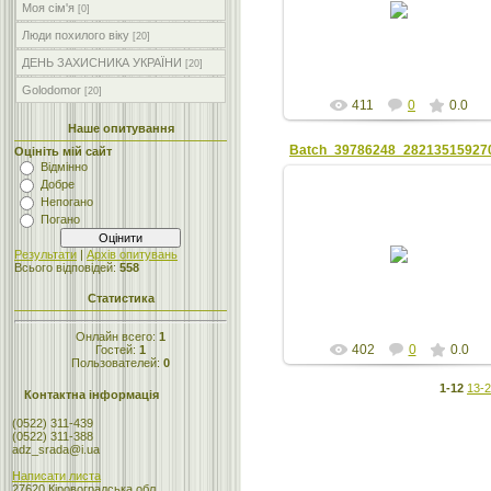
Моя сім'я
[0]
zta
Люди похилого віку
[20]
ДЕНЬ ЗАХИСНИКА УКРАЇНИ
[20]
Golodomor
[20]
411
0
0.0
Наше опитування
Оцініть мій сайт
Відмінно
Добре
Непогано
Погано
22.08.2018
Результати
|
Архів опитувань
Всього відповідей:
558
zta
Статистика
Онлайн всего:
1
402
0
0.0
Гостей:
1
Пользователей:
0
1-12
13-
Контактна інформація
(0522) 311-439
(0522) 311-388
adz_srada@i.ua
Написати листа
27620 Кіровоградська обл.,