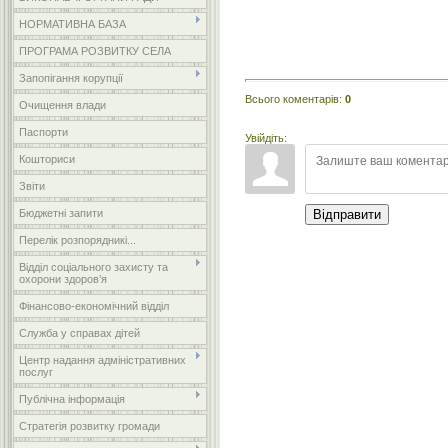
НОРМАТИВНА БАЗА
ПРОГРАМА РОЗВИТКУ СЕЛА
Запопігання корупції
Всього коментарів
:
0
Очищення влади
Паспорти
Увійдіть:
Кошториси
Звіти
Бюджетні запити
Відправити
Перелік розпорядникі...
Відділ соціального захисту та
охорони здоров’я
Фінансово-економічний відділ
Служба у справах дітей
Центр надання адміністративних
послуг
Публічна інформація
Стратегія розвитку громади