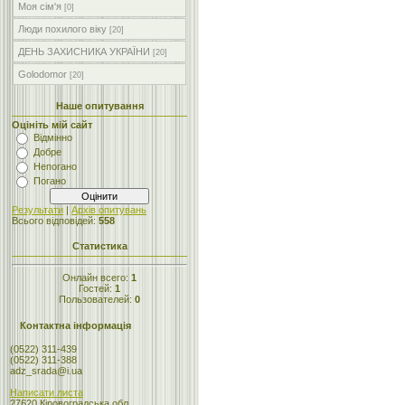
Моя сім'я
[0]
Люди похилого віку
[20]
ДЕНЬ ЗАХИСНИКА УКРАЇНИ
[20]
Golodomor
[20]
Наше опитування
Оцініть мій сайт
Відмінно
Добре
Непогано
Погано
Результати
|
Архів опитувань
Всього відповідей:
558
Статистика
Онлайн всего:
1
Гостей:
1
Пользователей:
0
Контактна інформація
(0522) 311-439
(0522) 311-388
adz_srada@i.ua
Написати листа
27620 Кіровоградська обл.,