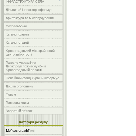
ІНФРАСТРУКТУРА СЕЛА
Дільничий інспектор інформує
Архітектура та містобудування
Фотоальбоми
Каталог файлів
Каталог статей
Кіровоградський міськрайонний
центр зайнятості
Головне управління
Держпродспоживслужби в
Кіровоградській області
Пенсійний фонд України інформує
Дошка оголошень
Форум
Гостьова книга
Зворотній зв'язок
Категорії розділу
Мої фотографії
[95]