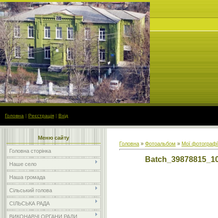
Головна
|
Реєстрація
|
Вхід
Меню сайту
Головна
»
Фотоальбом
»
Мої фотографі
Головна сторінка
Batch_39878815_1
Наше село
Наша громада
Сільський голова
СІЛЬСЬКА РАДА
ВИКОНАВЧІ ОРГАНИ РАДИ