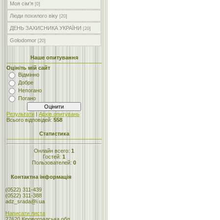
Моя сім'я
[0]
Люди похилого віку
[20]
ДЕНЬ ЗАХИСНИКА УКРАЇНИ
[20]
Golodomor
[20]
Наше опитування
Оцініть мій сайт
Відмінно
Добре
Непогано
Погано
Результати
|
Архів опитувань
Всього відповідей:
558
Статистика
Онлайн всего:
1
Гостей:
1
Пользователей:
0
Контактна інформація
(0522) 311-439
(0522) 311-388
adz_srada@i.ua
Написати листа
27620 Кіровоградська обл.,