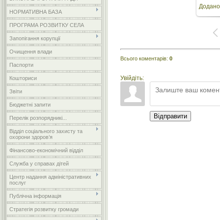
Додано
розмірі
НОРМАТИВНА БАЗА
ПРОГРАМА РОЗВИТКУ СЕЛА
Запопігання корупції
Очищення влади
Всього коментарів
:
0
Паспорти
Увійдіть:
Кошториси
Звіти
Бюджетні запити
Відправити
Перелік розпорядникі...
Відділ соціального захисту та
охорони здоров’я
Фінансово-економічний відділ
Служба у справах дітей
Центр надання адміністративних
послуг
Публічна інформація
Стратегія розвитку громади