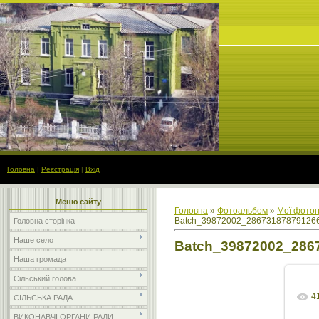
Головна
|
Реєстрація
|
Вхід
Меню сайту
Головна
»
Фотоальбом
»
Мої фотог
Batch_39872002_28673187879126
Головна сторінка
Наше село
Batch_39872002_286
Наша громада
Сільський голова
4
СІЛЬСЬКА РАДА
ВИКОНАВЧІ ОРГАНИ РАДИ