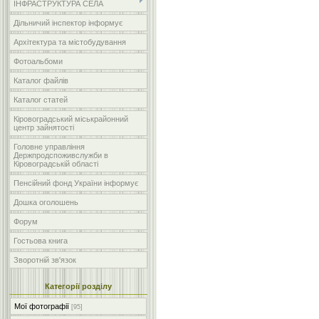
ІНФРАСТРУКТУРА СЕЛА
Дільничий інспектор інформує
Архітектура та містобудування
Фотоальбоми
Каталог файлів
Каталог статей
Кіровоградський міськрайонний
центр зайнятості
Головне управління
Держпродспоживслужби в
Кіровоградській області
Пенсійний фонд України інформує
Дошка оголошень
Форум
Гостьова книга
Зворотній зв'язок
Категорії розділу
Мої фотографії
[95]