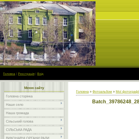
Головна
|
Реєстрація
|
Вхід
Меню сайту
Головна
»
Фотоальбом
»
Мої фотографі
Головна сторінка
Batch_39786248_2
Наше село
Наша громада
Сільський голова
СІЛЬСЬКА РАДА
ВИКОНАВЧІ ОРГАНИ РАДИ