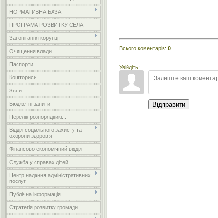
НОРМАТИВНА БАЗА
ПРОГРАМА РОЗВИТКУ СЕЛА
Запопігання корупції
Всього коментарів
:
0
Очищення влади
Паспорти
Увійдіть:
Кошториси
Звіти
Бюджетні запити
Відправити
Перелік розпорядникі...
Відділ соціального захисту та
охорони здоров’я
Фінансово-економічний відділ
Служба у справах дітей
Центр надання адміністративних
послуг
Публічна інформація
Стратегія розвитку громади