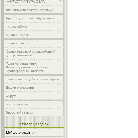
ІНФРАСТРУКТУРА СЕЛА
Дільничий інспектор інформує
Архітектура та містобудування
Фотоальбоми
Каталог файлів
Каталог статей
Кіровоградський міськрайонний
центр зайнятості
Головне управління
Держпродспоживслужби в
Кіровоградській області
Пенсійний фонд України інформує
Дошка оголошень
Форум
Гостьова книга
Зворотній зв'язок
Категорії розділу
Мої фотографії
[95]