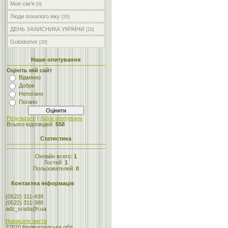
Моя сім'я
[0]
Люди похилого віку
[20]
ДЕНЬ ЗАХИСНИКА УКРАЇНИ
[20]
Golodomor
[20]
Наше опитування
Оцініть мій сайт
Відмінно
Добре
Непогано
Погано
Результати
|
Архів опитувань
Всього відповідей:
558
Статистика
Онлайн всего:
1
Гостей:
1
Пользователей:
0
Контактна інформація
(0522) 311-439
(0522) 311-388
adz_srada@i.ua
Написати листа
27620 Кіровоградська обл.,