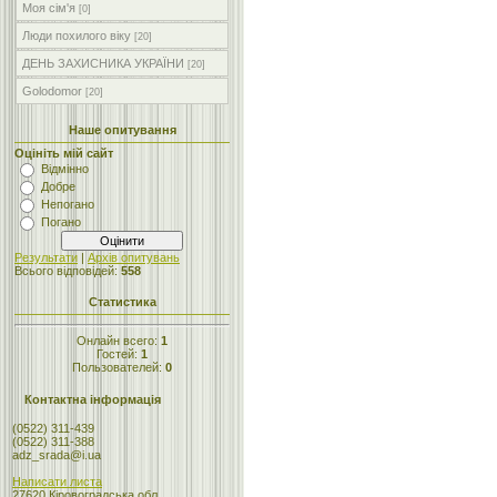
Моя сім'я
[0]
Люди похилого віку
[20]
ДЕНЬ ЗАХИСНИКА УКРАЇНИ
[20]
Golodomor
[20]
Наше опитування
Оцініть мій сайт
Відмінно
Добре
Непогано
Погано
Результати
|
Архів опитувань
Всього відповідей:
558
Статистика
Онлайн всего:
1
Гостей:
1
Пользователей:
0
Контактна інформація
(0522) 311-439
(0522) 311-388
adz_srada@i.ua
Написати листа
27620 Кіровоградська обл.,