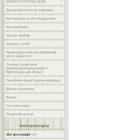
ІНФРАСТРУКТУРА СЕЛА
Дільничий інспектор інформує
Архітектура та містобудування
Фотоальбоми
Каталог файлів
Каталог статей
Кіровоградський міськрайонний
центр зайнятості
Головне управління
Держпродспоживслужби в
Кіровоградській області
Пенсійний фонд України інформує
Дошка оголошень
Форум
Гостьова книга
Зворотній зв'язок
Категорії розділу
Мої фотографії
[95]