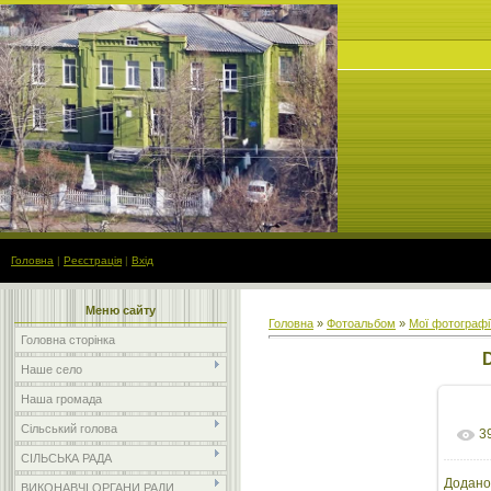
Головна
|
Реєстрація
|
Вхід
Меню сайту
Головна
»
Фотоальбом
»
Мої фотографі
Головна сторінка
Наше село
Наша громада
Сільський голова
3
СІЛЬСЬКА РАДА
Додано
ВИКОНАВЧІ ОРГАНИ РАДИ
розм