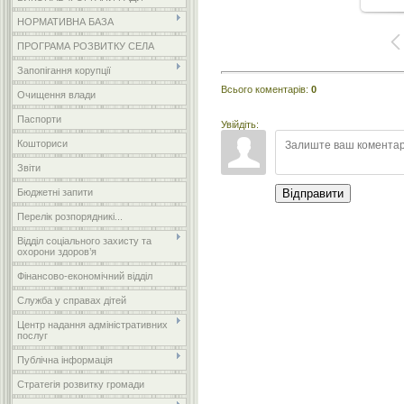
НОРМАТИВНА БАЗА
ПРОГРАМА РОЗВИТКУ СЕЛА
Запопігання корупції
Всього коментарів
:
0
Очищення влади
Паспорти
Увійдіть:
Кошториси
Звіти
Бюджетні запити
Відправити
Перелік розпорядникі...
Відділ соціального захисту та
охорони здоров’я
Фінансово-економічний відділ
Служба у справах дітей
Центр надання адміністративних
послуг
Публічна інформація
Стратегія розвитку громади