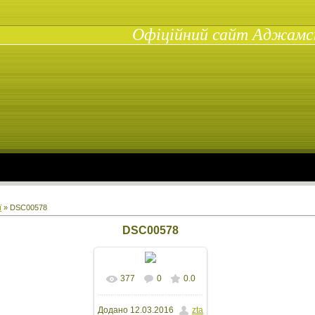
Офіційний сайт Аджамськ
ї
» DSC00578
DSC00578
377
0
0.0
У реальному
Додано
12.03.2016
zta
розмірі
1600x1200
/