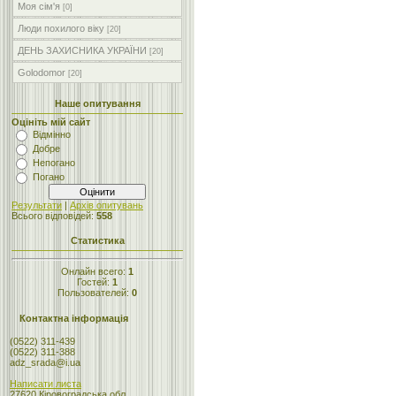
Моя сім'я
[0]
Люди похилого віку
[20]
ДЕНЬ ЗАХИСНИКА УКРАЇНИ
[20]
Golodomor
[20]
Наше опитування
Оцініть мій сайт
Відмінно
Добре
Непогано
Погано
Результати
|
Архів опитувань
Всього відповідей:
558
Статистика
Онлайн всего:
1
Гостей:
1
Пользователей:
0
Контактна інформація
(0522) 311-439
(0522) 311-388
adz_srada@i.ua
Написати листа
27620 Кіровоградська обл.,