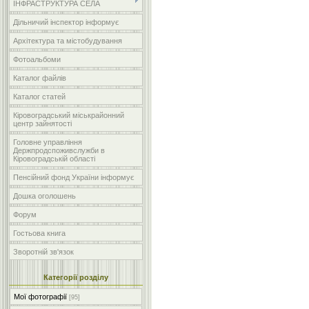
ІНФРАСТРУКТУРА СЕЛА
Дільничий інспектор інформує
Архітектура та містобудування
Фотоальбоми
Каталог файлів
Каталог статей
Кіровоградський міськрайонний
центр зайнятості
Головне управління
Держпродспоживслужби в
Кіровоградській області
Пенсійний фонд України інформує
Дошка оголошень
Форум
Гостьова книга
Зворотній зв'язок
Категорії розділу
Мої фотографії
[95]