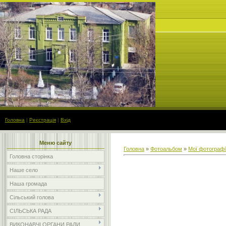
Головна
|
Реєстрація
|
Вхід
Меню сайту
Головна
»
Фотоальбом
»
Мої фотографі
Головна сторінка
Наше село
Наша громада
Сільський голова
СІЛЬСЬКА РАДА
ВИКОНАВЧІ ОРГАНИ РАДИ