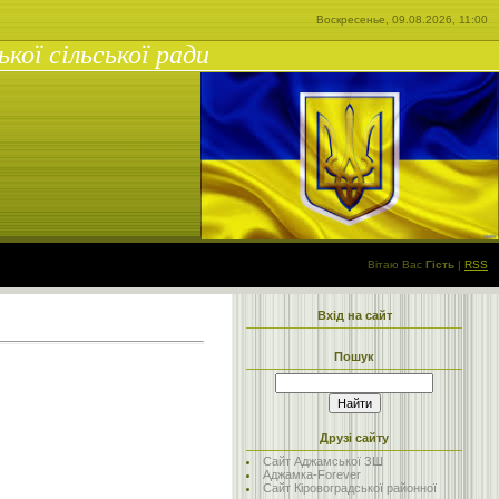
Воскресенье, 09.08.2026, 11:00
ої сільської ради
Вітаю Вас
Гість
|
RSS
Вхід на сайт
Пошук
Друзі сайту
Сайт Аджамської ЗШ
Аджамка-Forever
Сайт Кіровоградської районної