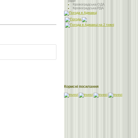
ради
Кіровоградська ОДА
Кіровоградська РДА
Корисні посилання