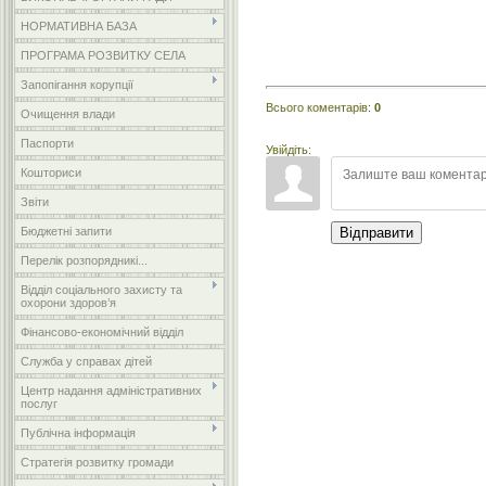
НОРМАТИВНА БАЗА
ПРОГРАМА РОЗВИТКУ СЕЛА
Запопігання корупції
Всього коментарів
:
0
Очищення влади
Паспорти
Увійдіть:
Кошториси
Звіти
Бюджетні запити
Відправити
Перелік розпорядникі...
Відділ соціального захисту та
охорони здоров’я
Фінансово-економічний відділ
Служба у справах дітей
Центр надання адміністративних
послуг
Публічна інформація
Стратегія розвитку громади