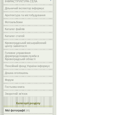
ІНФРАСТРУКТУРА СЕЛА
Дільничий інспектор інформує
Архітектура та містобудування
Фотоальбоми
Каталог файлів
Каталог статей
Кіровоградський міськрайонний
центр зайнятості
Головне управління
Держпродспоживслужби в
Кіровоградській області
Пенсійний фонд України інформує
Дошка оголошень
Форум
Гостьова книга
Зворотній зв'язок
Категорії розділу
Мої фотографії
[95]