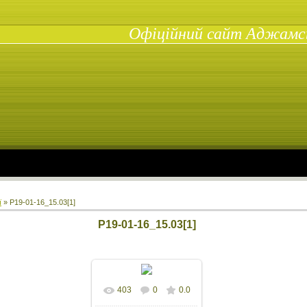
Офіційний сайт Аджамськ
ї
» P19-01-16_15.03[1]
P19-01-16_15.03[1]
403
0
0.0
У реальному