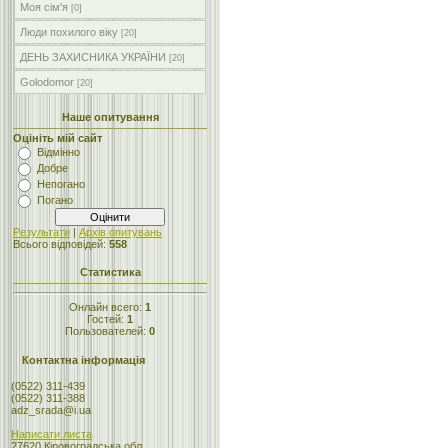
Моя сім'я
[0]
Люди похилого віку
[20]
ДЕНЬ ЗАХИСНИКА УКРАЇНИ
[20]
Golodomor
[20]
Наше опитування
Оцініть мій сайт
Відмінно
Добре
Непогано
Погано
Результати
|
Архів опитувань
Всього відповідей:
558
Статистика
Онлайн всего:
1
Гостей:
1
Пользователей:
0
Контактна інформація
(0522) 311-439
(0522) 311-388
adz_srada@i.ua
Написати листа
27620 Кіровоградська обл.,