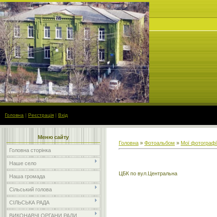
Головна
|
Реєстрація
|
Вхід
Меню сайту
Головна
»
Фотоальбом
»
Мої фотографі
Головна сторінка
Наше село
ЦБК по вул.Центральна
Наша громада
Сільський голова
СІЛЬСЬКА РАДА
ВИКОНАВЧІ ОРГАНИ РАДИ