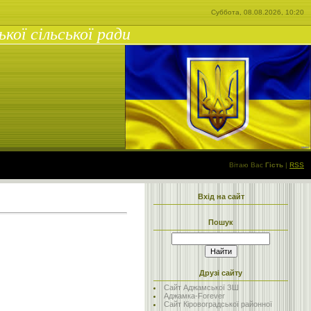
Суббота, 08.08.2026, 10:20
ої сільської ради
Вітаю Вас
Гість
|
RSS
Вхід на сайт
Пошук
Друзі сайту
Сайт Аджамської ЗШ
Аджамка-Forever
Сайт Кіровоградської районної