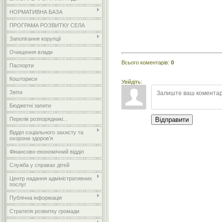
НОРМАТИВНА БАЗА
ПРОГРАМА РОЗВИТКУ СЕЛА
Запопігання корупції
Очищення влади
Всього коментарів
:
0
Паспорти
Кошториси
Увійдіть:
Звіти
Бюджетні запити
Перелік розпорядникі...
Відправити
Відділ соціального захисту та
охорони здоров’я
Фінансово-економічний відділ
Служба у справах дітей
Центр надання адміністративних
послуг
Публічна інформація
Стратегія розвитку громади