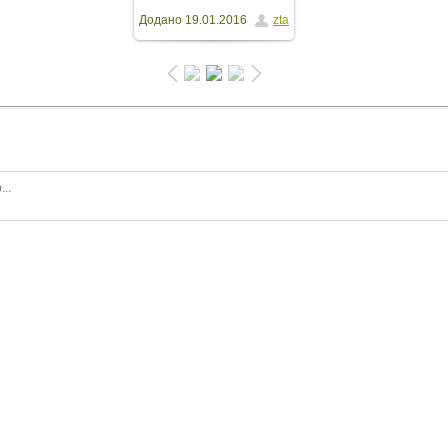
Додано
19.01.2016
zta
розмірі
1600x1200
/
356.7Kb