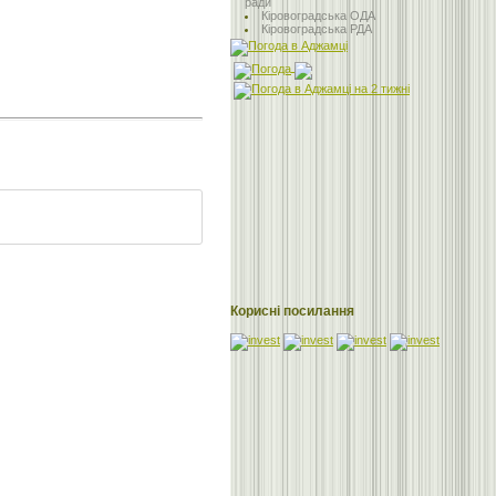
ради
Кіровоградська ОДА
Кіровоградська РДА
Корисні посилання