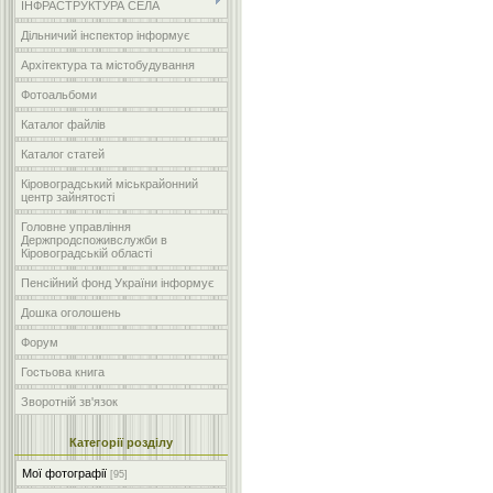
ІНФРАСТРУКТУРА СЕЛА
Дільничий інспектор інформує
Архітектура та містобудування
Фотоальбоми
Каталог файлів
Каталог статей
Кіровоградський міськрайонний
центр зайнятості
Головне управління
Держпродспоживслужби в
Кіровоградській області
Пенсійний фонд України інформує
Дошка оголошень
Форум
Гостьова книга
Зворотній зв'язок
Категорії розділу
Мої фотографії
[95]