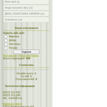
Моя сім'я
[0]
Люди похилого віку
[20]
ДЕНЬ ЗАХИСНИКА УКРАЇНИ
[20]
Golodomor
[20]
Наше опитування
Оцініть мій сайт
Відмінно
Добре
Непогано
Погано
Результати
|
Архів опитувань
Всього відповідей:
558
Статистика
Онлайн всего:
1
Гостей:
1
Пользователей:
0
Контактна інформація
(0522) 311-439
(0522) 311-388
adz_srada@i.ua
Написати листа
27620 Кіровоградська обл.,