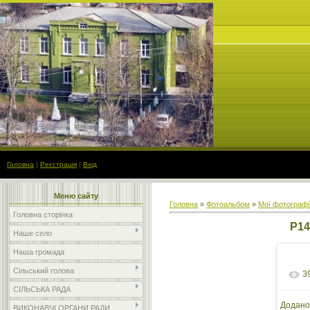
Головна
|
Реєстрація
|
Вхід
Меню сайту
Головна
»
Фотоальбом
»
Мої фотографі
Головна сторінка
P14
Наше село
Наша громада
Сільський голова
3
СІЛЬСЬКА РАДА
Додано
ВИКОНАВЧІ ОРГАНИ РАДИ
розм