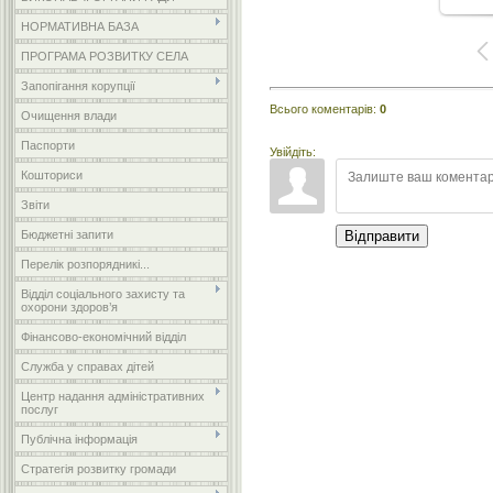
НОРМАТИВНА БАЗА
ПРОГРАМА РОЗВИТКУ СЕЛА
Запопігання корупції
Всього коментарів
:
0
Очищення влади
Паспорти
Увійдіть:
Кошториси
Звіти
Бюджетні запити
Відправити
Перелік розпорядникі...
Відділ соціального захисту та
охорони здоров’я
Фінансово-економічний відділ
Служба у справах дітей
Центр надання адміністративних
послуг
Публічна інформація
Стратегія розвитку громади